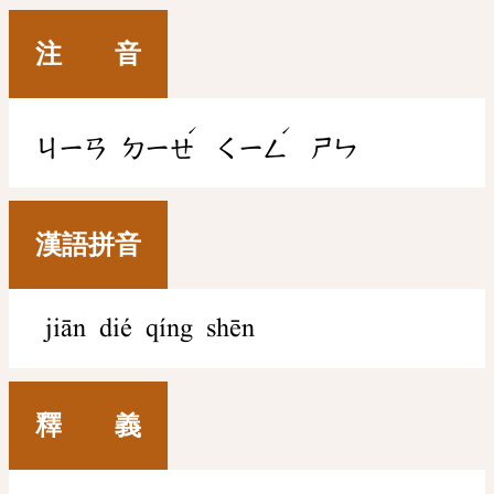
注 音
ˊ
ˊ
ㄐㄧㄢ
ㄉㄧㄝ
ㄑㄧㄥ
ㄕㄣ
漢語拼音
jiān dié qíng shēn
釋 義