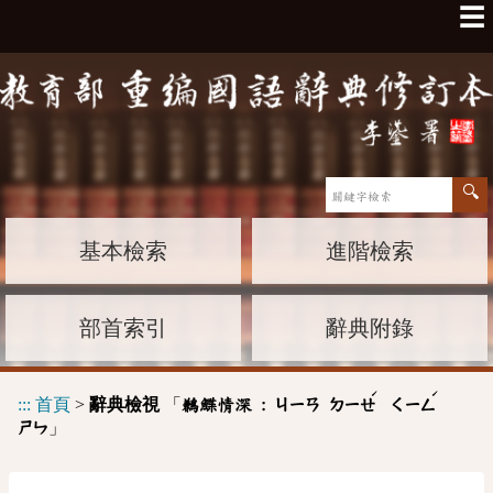
☰
基本檢索
進階檢索
部首索引
辭典附錄
ˊ
ˊ
:::
首頁
>
辭典檢視
「
鶼鰈情深 :
ㄐㄧㄢ
ㄉㄧㄝ
ㄑㄧㄥ
」
ㄕㄣ