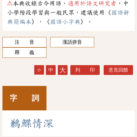
⚠
本典收錄古今用語，
適用於語文研究者
，中
小學階段學習與一般民眾，建議使用《
國語辭
典簡編本
》、《
國語小字典
》。
注 音
漢語拼音
釋 義
大
中
列 印
意見回饋
小
字 詞
鶼
鰈
情
深