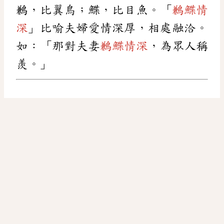
鶼，比翼鳥；鰈，比目魚。「
鶼鰈情
深
」比喻夫婦愛情深厚，相處融洽。
如：「那對夫妻
鶼鰈情深
，為眾人稱
羨。」