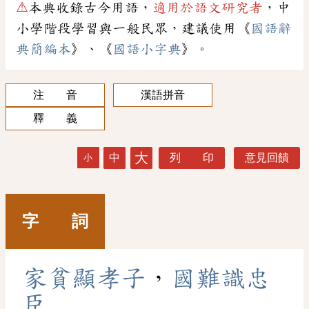
⚠
本典收錄古今用語，
適用於語文研究者
，中
小學階段學習與一般民眾，建議使用《
國語辭
典簡編本
》、《
國語小字典
》。
注 音
漢語拼音
釋 義
大
中
列 印
意見回饋
小
字 詞
家
貧
顯
孝
子
，
國
難
識
忠
臣