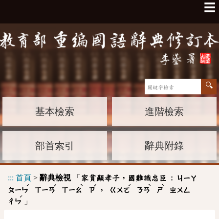
☰
基本檢索
進階檢索
部首索引
辭典附錄
:::
首頁
>
辭典檢視
「
家貧顯孝子，國難識忠臣 :
ㄐㄧㄚ
ˊ
ˇ
ˋ
ˇ
ˊ
ˋ
ˋ
，
ㄆㄧㄣ
ㄒㄧㄢ
ㄒㄧㄠ
ㄗ
ㄍㄨㄛ
ㄋㄢ
ㄕ
ㄓㄨㄥ
ˊ
」
ㄔㄣ