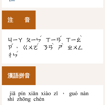
注 音
ˊ
ˇ
ˋ
ㄐㄧㄚ
ㄆㄧㄣ
ㄒㄧㄢ
ㄒㄧㄠ
ˇ
ˊ
ˋ
ˋ
，
ㄗ
ㄍㄨㄛ
ㄋㄢ
ㄕ
ㄓㄨㄥ
ˊ
ㄔㄣ
漢語拼音
jiā pín xiǎn xiào zǐ ， guó nàn
shì zhōng chén