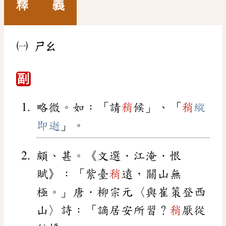
釋 義
㈠
ㄕㄠ
副
略微。如：「請
稍
候」、「
稍
縱
即逝
」。
頗、甚。《文選．江淹．恨
賦》：「紫臺
稍
遠，關山無
極。」唐．柳宗元〈與崔策登西
山〉詩：「謫居安所習？
稍
厭從