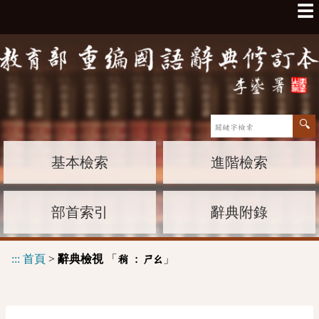
☰
基本檢索
進階檢索
部首索引
辭典附錄
:::
首頁
>
辭典檢視
「
」
稍 :
ㄕㄠ