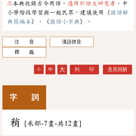
⚠
本典收錄古今用語，
適用於語文研究者
，中
小學階段學習與一般民眾，建議使用《
國語辭
典簡編本
》、《
國語小字典
》。
注 音
漢語拼音
釋 義
大
中
列 印
意見回饋
小
字 詞
稍
[禾部-7畫-共12畫]