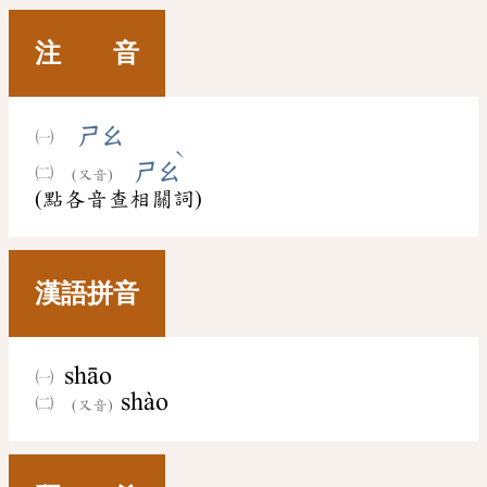
注 音
ㄕㄠ
ˋ
ㄕㄠ
(又音)
(點各音查相關詞)
漢語拼音
shāo
shào
(又音)