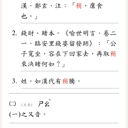
漢．鄭玄．注：「
稍
，廩食
也。」
錢財、賭本。《喻世明言．卷二
一．臨安里錢婆留發跡》：「公
子寬坐，容在下回家去，再取
稍
來決賭何如？」
姓。如漢代有
稍
騰。
ˋ
㈡
ㄕㄠ
(又音)
(一)之又音。