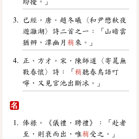
紛擾。」
已經。唐．趙冬曦〈和尹懋秋夜
遊灉湖〉詩二首之一：「山暗雲
猶辨，潭幽月
稍
來。」
正、方才。宋．陳師道〈寄晁無
斁春懷〉詩：「
稍
聽春鳥語叮
嚀，又見官池出斷冰。」
名
俸祿。《儀禮．聘禮》：「赴者
至，則衰而出，唯
稍
受之。」