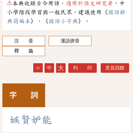
⚠
本典收錄古今用語，
適用於語文研究者
，中
小學階段學習與一般民眾，建議使用《
國語辭
典簡編本
》、《
國語小字典
》。
注 音
漢語拼音
釋 義
大
中
列 印
意見回饋
小
字 詞
嫉
賢
妒
能