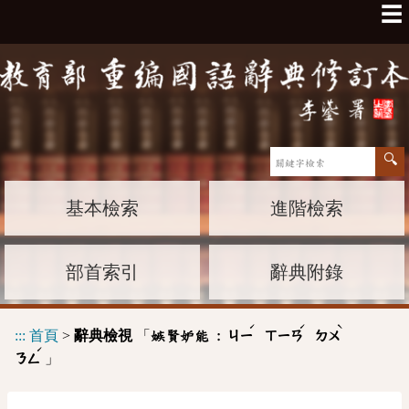
☰
基本檢索
進階檢索
部首索引
辭典附錄
ˊ
ˊ
ˋ
:::
首頁
>
辭典檢視
「
嫉賢妒能 :
ㄐㄧ
ㄒㄧㄢ
ㄉㄨ
ˊ
」
ㄋㄥ