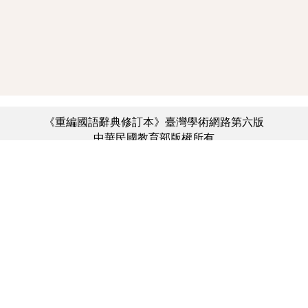
《重編國語辭典修訂本》臺灣學術網路第六版
中華民國教育部版權所有
:::
個資法及隱私聲明
|
辭典公眾授權網
|
意見交流
|
網網相連
三峽總院區地址：新北市三峽區三樹路2號、
︿
臺北院區地址：臺北市大安區和平東路一段179號、
臺中院區地址：臺中市豐原區師範街67號
電話總機：(02)7740-7890、
傳真：(02)7740-7064、
TANet VoIP：9009-7890
線上人數: 2249