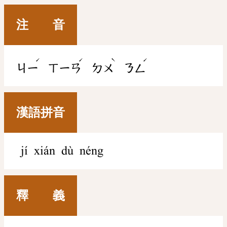
注 音
ˊ
ˊ
ˋ
ˊ
ㄐㄧ
ㄒㄧㄢ
ㄉㄨ
ㄋㄥ
漢語拼音
jí xián dù néng
釋 義