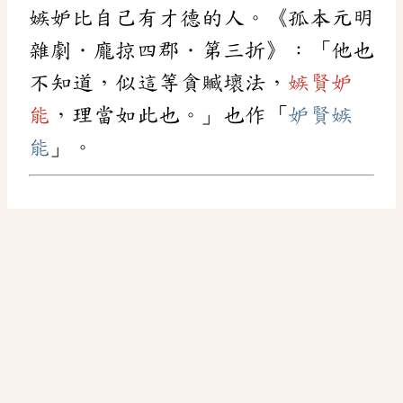
嫉妒比自己有才德的人。《孤本元明
雜劇．龐掠四郡．第三折》：「他也
不知道，似這等貪贓壞法，
嫉賢妒
能
，理當如此也。」也作「
妒賢嫉
能
」。