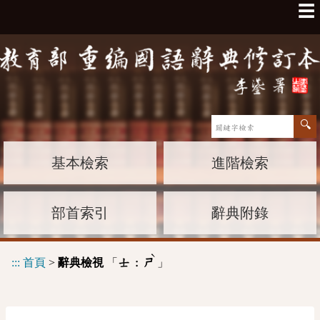
☰
基本檢索
進階檢索
部首索引
辭典附錄
ˋ
:::
首頁
>
辭典檢視
「
」
士 :
ㄕ