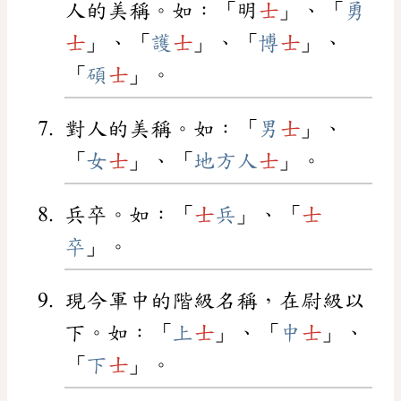
人的美稱。如：「明
士
」、「
勇
士
」、「
護
士
」、「
博
士
」、
「
碩
士
」。
對人的美稱。如：「
男
士
」、
「
女
士
」、「
地方人
士
」。
兵卒。如：「
士
兵
」、「
士
卒
」。
現今軍中的階級名稱，在尉級以
下。如：「
上
士
」、「
中
士
」、
「
下
士
」。