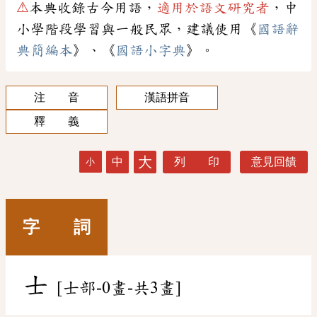
⚠
本典收錄古今用語，
適用於語文研究者
，中
小學階段學習與一般民眾，建議使用《
國語辭
典簡編本
》、《
國語小字典
》。
注 音
漢語拼音
釋 義
大
中
列 印
意見回饋
小
字 詞
士
[士部-0畫-共3畫]