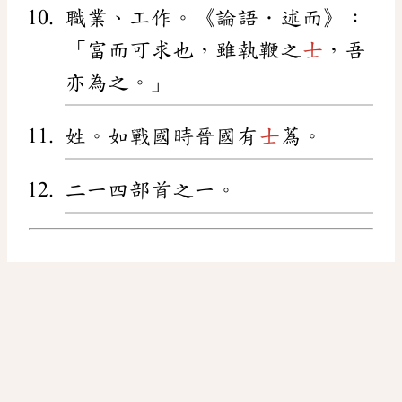
職業、工作。《論語．述而》：
「富而可求也，雖執鞭之
士
，吾
亦為之。」
姓。如戰國時晉國有
士
蒍。
二一四部首之一。