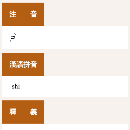
注 音
ˋ
ㄕ
漢語拼音
shì
釋 義