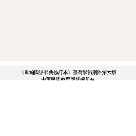
《重編國語辭典修訂本》臺灣學術網路第六版
中華民國教育部版權所有
:::
個資法及隱私聲明
|
辭典公眾授權網
|
意見交流
|
網網相連
三峽總院區地址：新北市三峽區三樹路2號、
︿
臺北院區地址：臺北市大安區和平東路一段179號、
臺中院區地址：臺中市豐原區師範街67號
電話總機：(02)7740-7890、