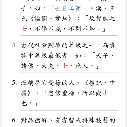
子。如：「
士
農工商
」。漢．王
充《論衡．實知》：「故智能之
士
，不學不成，不問不知。」
古代社會階層的等級之一，為貴
族中等級最低者。如：「天子、
諸侯、大夫、
士
、庶人。」
泛稱居官受祿的人。《禮記．中
庸》：「忠信重祿，所以勸
士
也。」
對品德好、有睿智或特殊技藝的