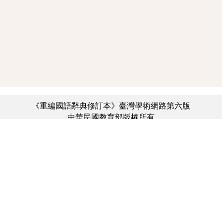
《重編國語辭典修訂本》臺灣學術網路第六版
中華民國教育部版權所有
:::
個資法及隱私聲明
|
辭典公眾授權網
|
意見交流
|
網網相連
三峽總院區地址：新北市三峽區三樹路2號、
︿
臺北院區地址：臺北市大安區和平東路一段179號、
臺中院區地址：臺中市豐原區師範街67號
電話總機：(02)7740-7890、
傳真：(02)7740-7064、
TANet VoIP：9009-7890