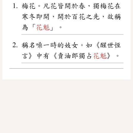
梅花。凡花皆開於春，獨梅花在
寒冬即開，開於百花之先，故稱
為「
花魁
」。
稱名噪一時的妓女。如《醒世恆
言》中有《賣油郎獨占
花魁
》。