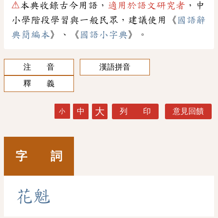
⚠
本典收錄古今用語，
適用於語文研究者
，中
小學階段學習與一般民眾，建議使用《
國語辭
典簡編本
》、《
國語小字典
》。
注 音
漢語拼音
釋 義
大
中
列 印
意見回饋
小
字 詞
花
魁