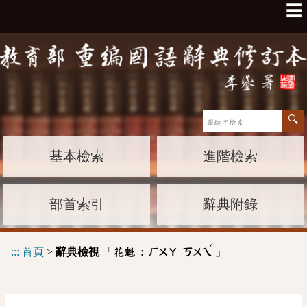
☰
基本檢索
進階檢索
部首索引
辭典附錄
ˊ
:::
首頁
>
辭典檢視
「
」
花魁 :
ㄏㄨㄚ
ㄎㄨㄟ