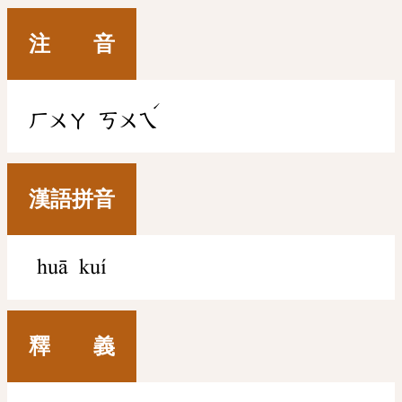
注 音
ˊ
ㄏㄨㄚ
ㄎㄨㄟ
漢語拼音
huā kuí
釋 義