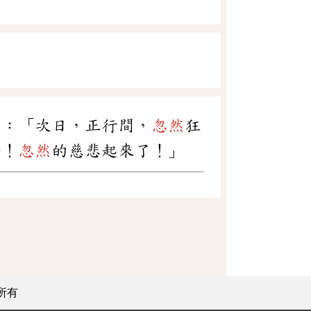
回：「次日，正行間，
忽然
狂
好！
忽然
的慈悲起來了！」
所有