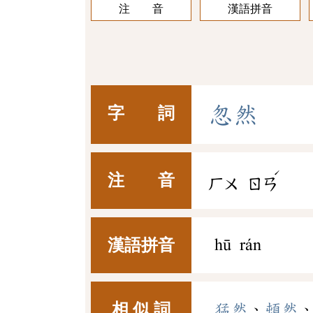
注 音
漢語拼音
忽
然
字 詞
ˊ
注 音
ㄏㄨ
ㄖㄢ
漢語拼音
hū rán
相 似 詞
猛然
、
頓然