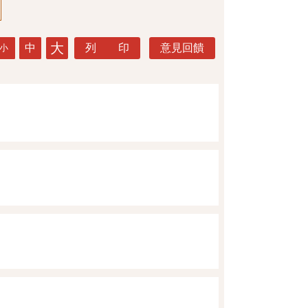
大
中
列 印
意見回饋
小