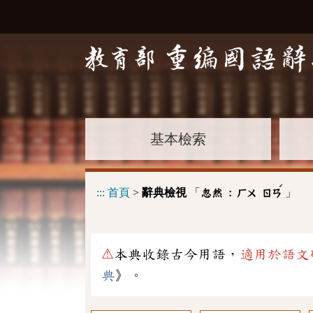
基本檢索
ˊ
:::
首頁
>
辭典檢視
「
」
忽然 :
ㄏㄨ
ㄖㄢ
⚠
本典收錄古今用語，
適用於語文
典
》。