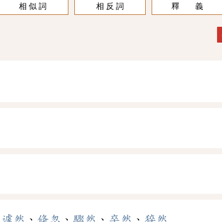
相 似 詞
相 反 詞
釋 義
、
遽然
、
倏忽
、
驟然
、
卒然
、
猝然