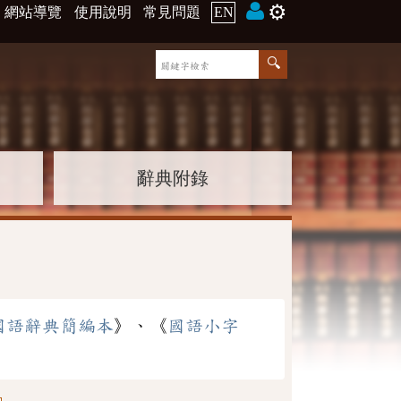
⚙️
網站導覽
使用說明
常見問題
EN
辭典附錄
國語辭典簡編本
》、《
國語小字