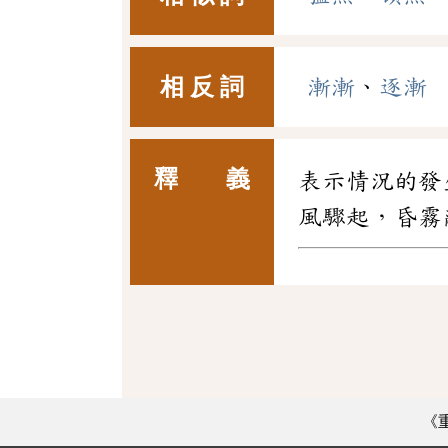
相 反 詞
漸漸
、
逐漸
釋 義
表示情況的發
風驟起，昏霧
《