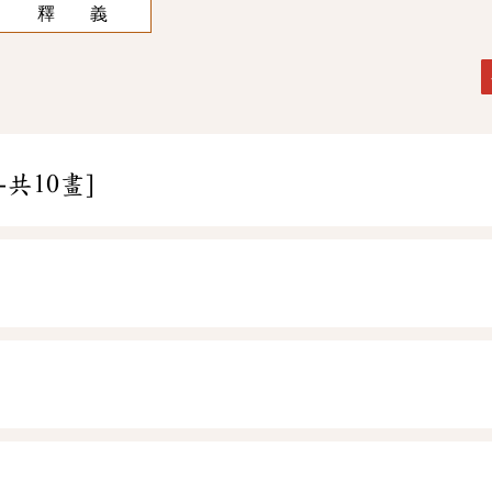
釋 義
-共10畫]