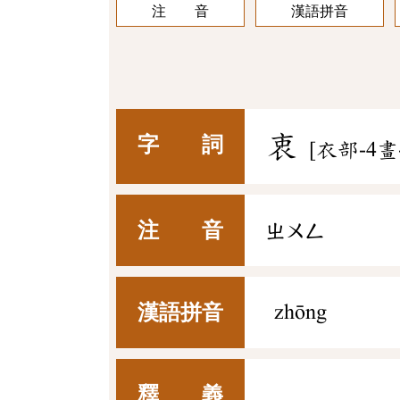
注 音
漢語拼音
衷
字 詞
[衣部-4畫
注 音
ㄓㄨㄥ
漢語拼音
zhōng
釋 義