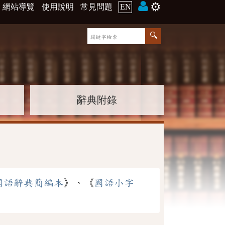
⚙️
網站導覽
使用說明
常見問題
EN
辭典附錄
國語辭典簡編本
》、《
國語小字