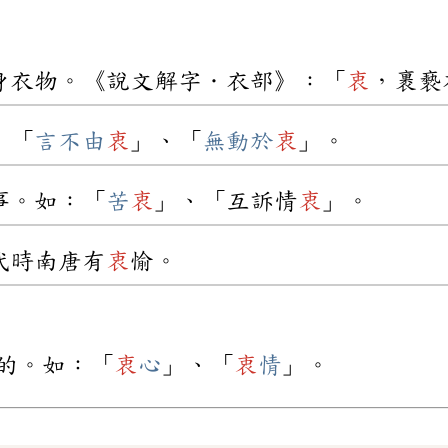
身衣物。《說文解字．衣部》：「
衷
，裹褻
：「
言不由
衷
」、「
無動於
衷
」。
事。如：「
苦
衷
」、「互訴情
衷
」。
代時南唐有
衷
愉。
的。如：「
衷
心
」、「
衷
情
」。