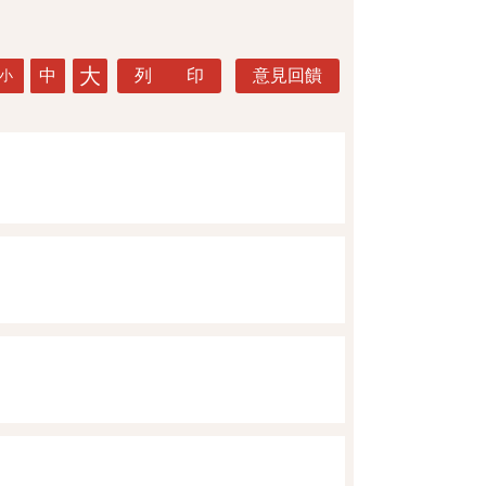
大
中
列 印
意見回饋
小