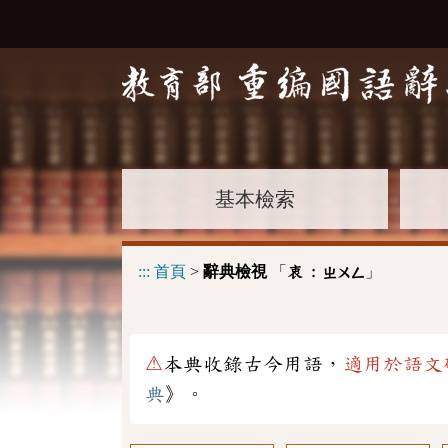
基本檢索
:::
首頁
>
辭典檢視
「
」
衷 :
ㄓㄨㄥ
⚠
本典收錄古今用語，
適用於語文
典
》。