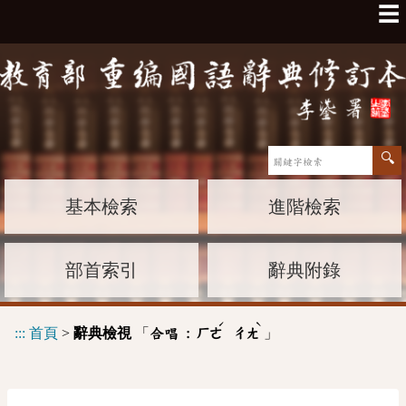
☰
基本檢索
進階檢索
部首索引
辭典附錄
ˊ
ˋ
:::
首頁
>
辭典檢視
「
」
合唱 :
ㄏㄜ
ㄔㄤ