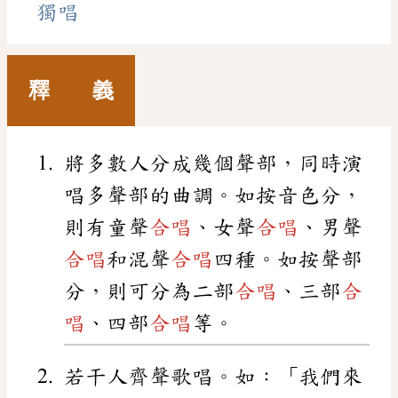
獨唱
釋 義
將多數人分成幾個聲部，同時演
唱多聲部的曲調。如按音色分，
則有童聲
合唱
、女聲
合唱
、男聲
合唱
和混聲
合唱
四種。如按聲部
分，則可分為二部
合唱
、三部
合
唱
、四部
合唱
等。
若干人齊聲歌唱。如：「我們來