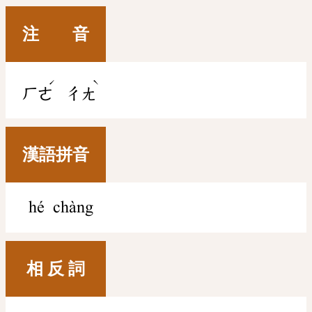
注 音
ˊ
ˋ
ㄏㄜ
ㄔㄤ
漢語拼音
hé chàng
相 反 詞