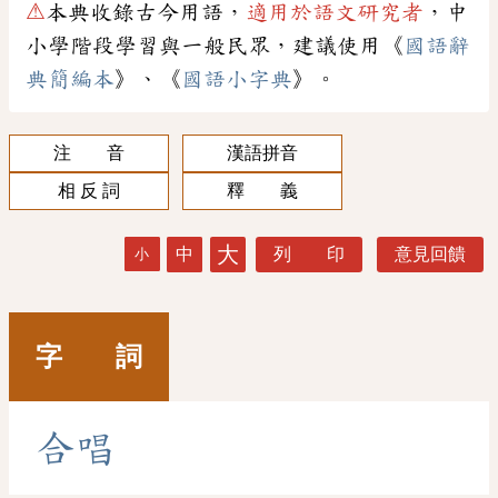
⚠
本典收錄古今用語，
適用於語文研究者
，中
小學階段學習與一般民眾，建議使用《
國語辭
典簡編本
》、《
國語小字典
》。
注 音
漢語拼音
相 反 詞
釋 義
大
中
列 印
意見回饋
小
字 詞
合
唱