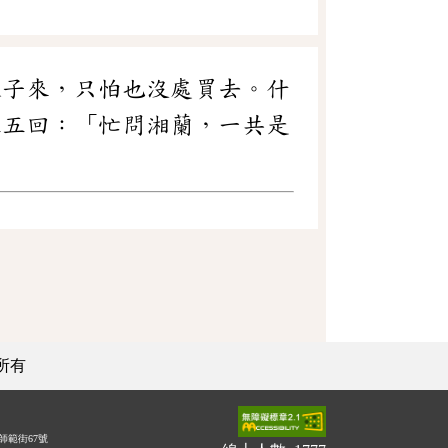
銀子來，只怕也沒處買去。什
五五回：「忙問湘蘭，一共是
所有
師範街67號