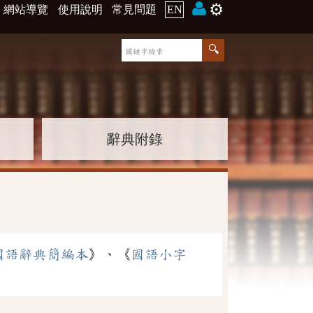
⚙️
網站導覽
使用說明
常見問題
EN
辭典附錄
國語辭典簡編本
》、《
國語小字