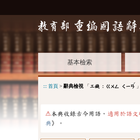
基本檢索
ˊ
:::
首頁
>
辭典檢視
「
工錢 :
ㄍㄨㄥ
ㄑㄧㄢ
⚠
本典收錄古今用語，
適用於語文
典
》。