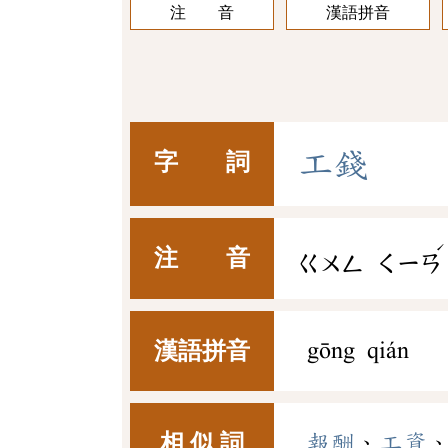
注 音
漢語拼音
工
錢
字 詞
ˊ
注 音
ㄍㄨㄥ
ㄑㄧㄢ
漢語拼音
gōng qián
相 似 詞
報酬
、
工資