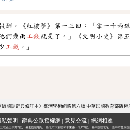
報酬。《紅樓夢》第一三回：「拿一千兩
他們幾兩
工錢
就是了。」《文明小史》第
少
工錢
。」
重編國語辭典修訂本》臺灣學術網路第六版
中華民國教育部版權
隱私聲明
|
辭典公眾授權網
|
意見交流
|
網網相連
三峽區三樹路2號、
臺北院區地址：臺北市大安區和平東路一段179號、
臺中院區地址：臺中市豐原區