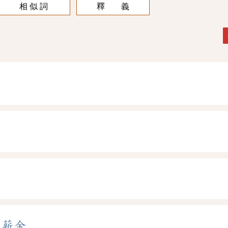
相 似 詞
釋 義
、
薪金