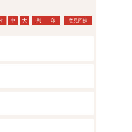
大
中
列 印
意見回饋
小