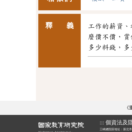
釋 義
工作的薪資、
麼價不價，賞
多少料錢，多
《
:::
個資法及
三峽總院區地址：新北市