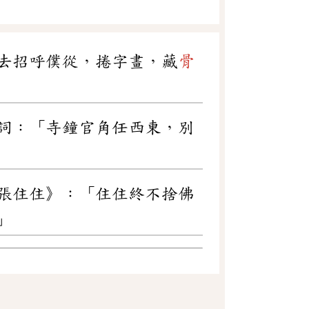
去招呼僕從，捲字畫，藏
骨
詞：「寺鐘官角任西東，別
張住住》：「住住終不捨佛
」