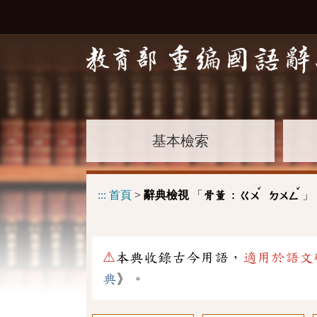
基本檢索
ˇ
ˇ
:::
首頁
>
辭典檢視
「
」
骨董 :
ㄍㄨ
ㄉㄨㄥ
⚠
本典收錄古今用語，
適用於語文
典
》。