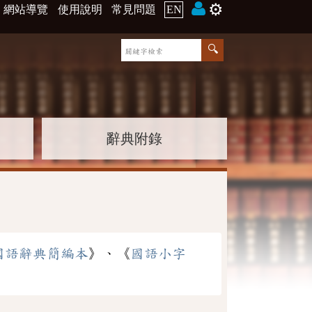
⚙️
網站導覽
使用說明
常見問題
EN
辭典附錄
國語辭典簡編本
》、《
國語小字