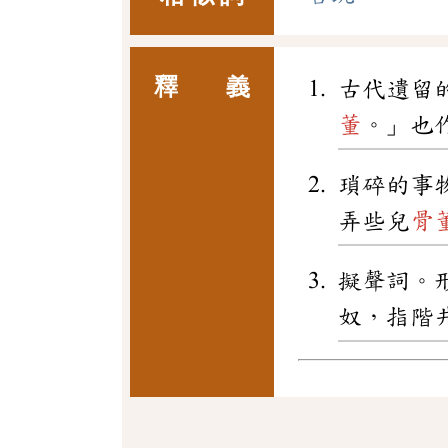
釋 義
古代遺留
董
。」也
瑣碎的事
弄些兒
骨
擬聲詞。
奴，指階