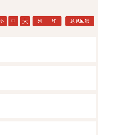
大
中
列 印
意見回饋
小