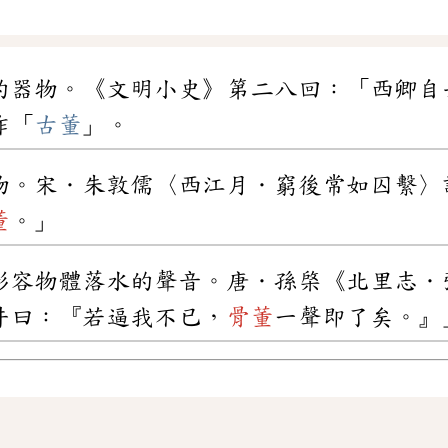
的器物。《文明小史》第二八回：「西卿自
作「
古董
」。
物。宋．朱敦儒〈西江月．窮後常如囚繫〉
董
。」
形容物體落水的聲音。唐．孫棨《北里志．
井曰：『若逼我不已，
骨董
一聲即了矣。』