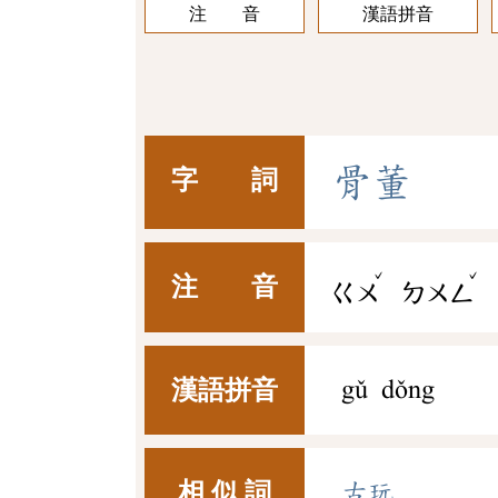
注 音
漢語拼音
骨
董
字 詞
ˇ
ˇ
注 音
ㄍㄨ
ㄉㄨㄥ
漢語拼音
gǔ dǒng
相 似 詞
古玩