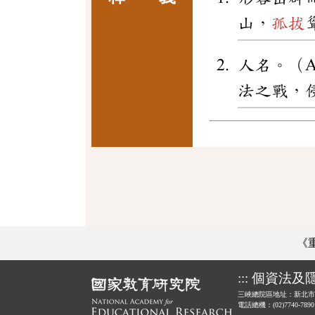
山，
孤拔
人名。（Ame
法之戰，
《
:::
個資法及
三峽總院區地址：新北市
電話總機：(02)7740-789