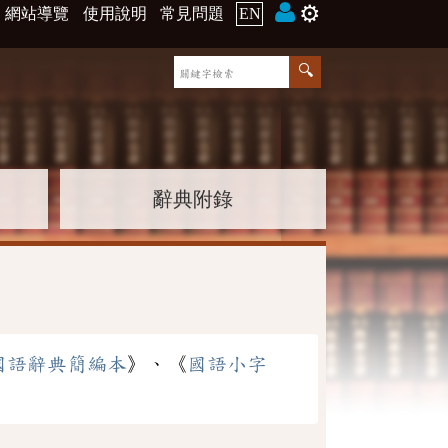
⚙️
網站導覽
使用說明
常見問題
EN
辭典附錄
國語辭典簡編本
》、《
國語小字