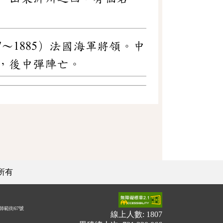
元1827～1885）法國海軍將領。中
，後中彈陣亡。
所有
師範街67號
線上人數: 1807