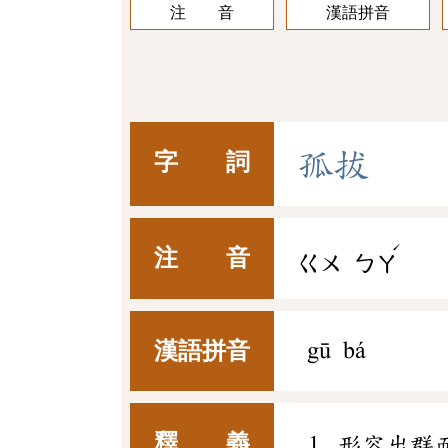
注 音
漢語拼音
孤
拔
字 詞
ˊ
注 音
ㄍㄨ
ㄅㄚ
漢語拼音
gū bá
釋 義
形容出群