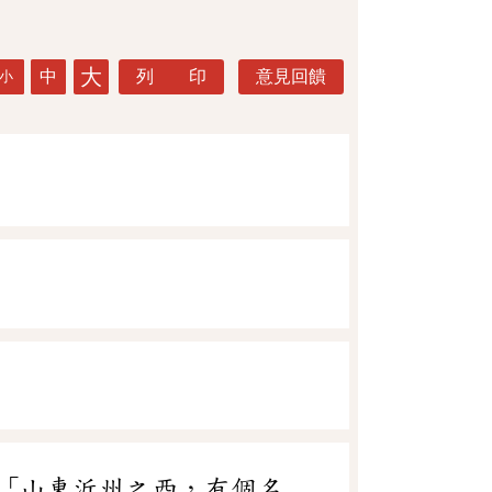
大
中
列 印
意見回饋
小
「山東沂州之西，有個名