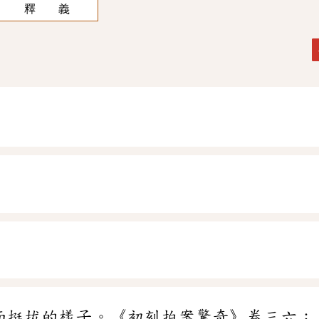
釋 義
而挺拔的樣子。《初刻拍案驚奇》卷三六：