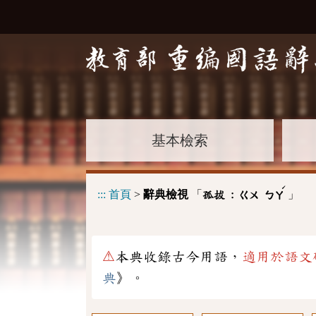
基本檢索
ˊ
:::
首頁
>
辭典檢視
「
」
孤拔 :
ㄍㄨ
ㄅㄚ
⚠
本典收錄古今用語，
適用於語文
典
》。