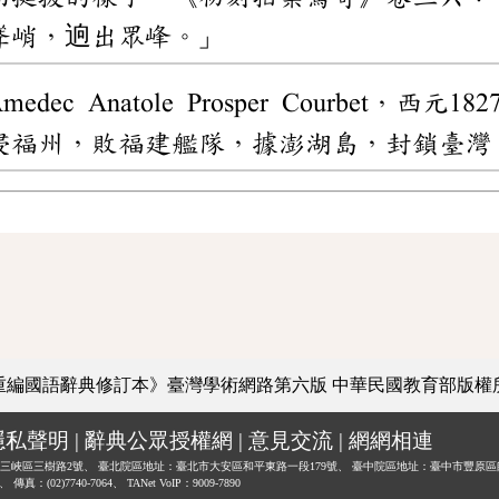
聳峭，逈出眾峰。」
dec Anatole Prosper Courbet，西
侵福州，敗福建艦隊，據澎湖島，封鎖臺灣
重編國語辭典修訂本》臺灣學術網路第六版
中華民國教育部版權
隱私聲明
|
辭典公眾授權網
|
意見交流
|
網網相連
三峽區三樹路2號、
臺北院區地址：臺北市大安區和平東路一段179號、
臺中院區地址：臺中市豐原區
0、
傳真：(02)7740-7064、
TANet VoIP：9009-7890