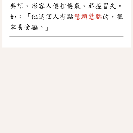
吳語。形容人傻裡傻氣、莽撞冒失。
如：「他這個人有點
戇頭戇腦
的，很
容易受騙。」