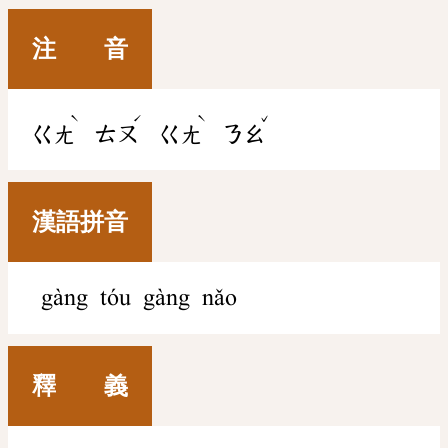
注 音
ˋ
ˊ
ˋ
ˇ
ㄍㄤ
ㄊㄡ
ㄍㄤ
ㄋㄠ
漢語拼音
gàng tóu gàng nǎo
釋 義