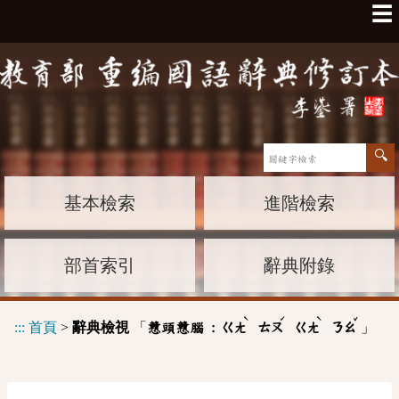
☰
基本檢索
進階檢索
部首索引
辭典附錄
ˋ
ˊ
ˋ
ˇ
:::
首頁
>
辭典檢視
「
」
戇頭戇腦 :
ㄍㄤ
ㄊㄡ
ㄍㄤ
ㄋㄠ