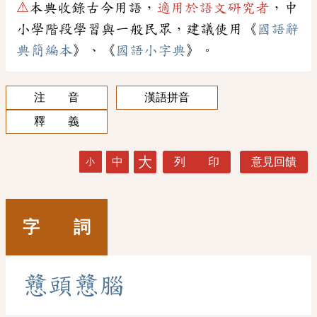
⚠
本典收錄古今用語，
適用於語文研究者
，中
小學階段學習與一般民眾，建議使用《
國語辭
典簡編本
》、《
國語小字典
》。
注 音
漢語拼音
釋 義
大
中
列 印
意見回饋
小
字 詞
戇
頭
戇
腦