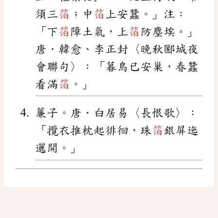
須三
箔
；中
箔
上安蠶。」注：
「下
箔
障土氣，上
箔
防塵埃。」
唐．韓愈、李正封〈晚秋郾城夜
會聯句〉：「暮鳥已安巢，春蠶
看滿
箔
。」
簾子。唐．白居易〈長恨歌〉：
「攬衣推枕起徘徊，珠
箔
銀屏迤
邐開。」