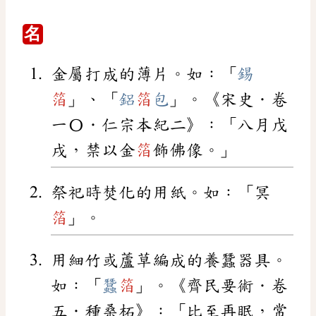
名
金屬打成的薄片。如：「
錫
箔
」、「
鋁
箔
包
」。《宋史．卷
一〇．仁宗本紀二》：「八月戊
戌，禁以金
箔
飾佛像。」
祭祀時焚化的用紙。如：「冥
箔
」。
用細竹或蘆草編成的養蠶器具。
如：「
蠶
箔
」。《齊民要術．卷
五．種桑柘》：「比至再眠，常