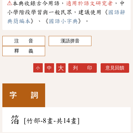
⚠
本典收錄古今用語，
適用於語文研究者
，中
小學階段學習與一般民眾，建議使用《
國語辭
典簡編本
》、《
國語小字典
》。
注 音
漢語拼音
釋 義
大
中
列 印
意見回饋
小
字 詞
箔
[竹部-8畫-共14畫]