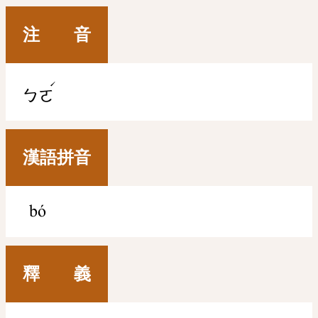
注 音
ˊ
ㄅㄛ
漢語拼音
bó
釋 義