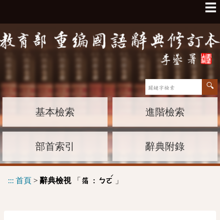
☰
基本檢索
進階檢索
部首索引
辭典附錄
ˊ
:::
首頁
>
辭典檢視
「
」
箔 :
ㄅㄛ