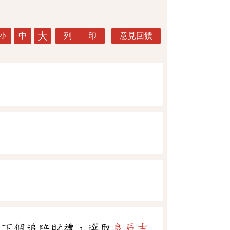
大
中
列 印
意見回饋
小
了下個追陪財禮，選取
良辰吉