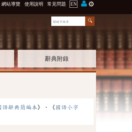
⚙️
網站導覽
使用說明
常見問題
EN
辭典附錄
國語辭典簡編本
》、《
國語小字