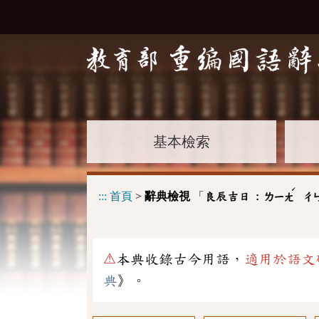
基本檢索
ˊ
:::
首頁
>
辭典檢視
「
良辰吉日 :
ㄌㄧㄤ
ㄔ
⚠
本典收錄古今用語，
適用於語文
典
》。