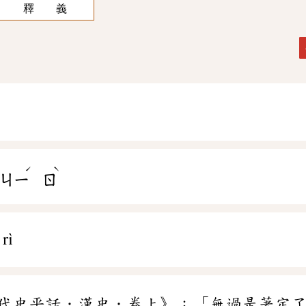
釋 義
ˊ
ˋ
ㄐㄧ
ㄖ
rì
代史平話．漢史．卷上》：「無過是著定