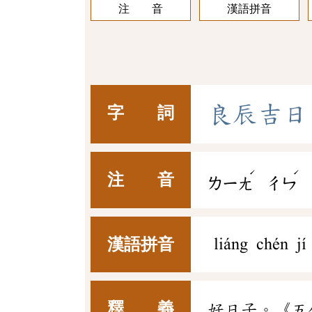
注 音
漢語拼音
良
辰
吉
日
字 詞
ˊ
ˊ
注 音
ㄌㄧㄤ
ㄔㄣ
漢語拼音
liáng chén jí 
釋 義
好日子。《五