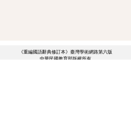
《重編國語辭典修訂本》臺灣學術網路第六版
中華民國教育部版權所有
:::
個資法及隱私聲明
|
辭典公眾授權網
|
意見交流
|
網網相連
三峽總院區地址：新北市三峽區三樹路2號、
︿
臺北院區地址：臺北市大安區和平東路一段179號、
臺中院區地址：臺中市豐原區師範街67號
電話總機：(02)7740-7890、
傳真：(02)7740-7064、
TANet VoIP：9009-7890
線上人數: 3715