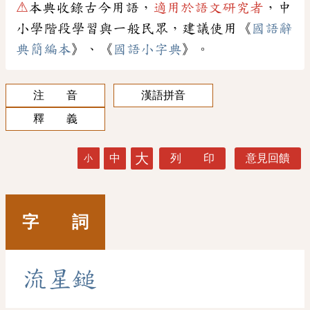
⚠
本典收錄古今用語，
適用於語文研究者
，中
小學階段學習與一般民眾，建議使用《
國語辭
典簡編本
》、《
國語小字典
》。
注 音
漢語拼音
釋 義
大
中
列 印
意見回饋
小
字 詞
流
星
鎚