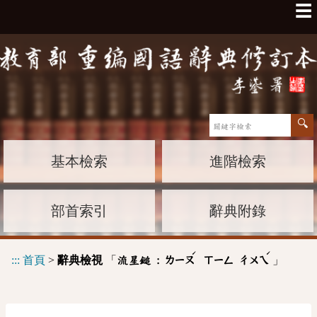
☰
基本檢索
進階檢索
部首索引
辭典附錄
ˊ
ˊ
:::
首頁
>
辭典檢視
「
」
流星鎚 :
ㄌㄧㄡ
ㄒㄧㄥ
ㄔㄨㄟ