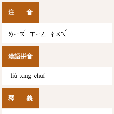
注 音
ˊ
ˊ
ㄌㄧㄡ
ㄒㄧㄥ
ㄔㄨㄟ
漢語拼音
liú xīng chuí
釋 義