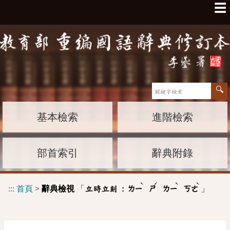
☰
基本檢索
進階檢索
部首索引
辭典附錄
ˋ
ˊ
ˋ
ˋ
:::
首頁
>
辭典檢視
「
」
立時立刻 :
ㄌㄧ
ㄕ
ㄌㄧ
ㄎㄜ