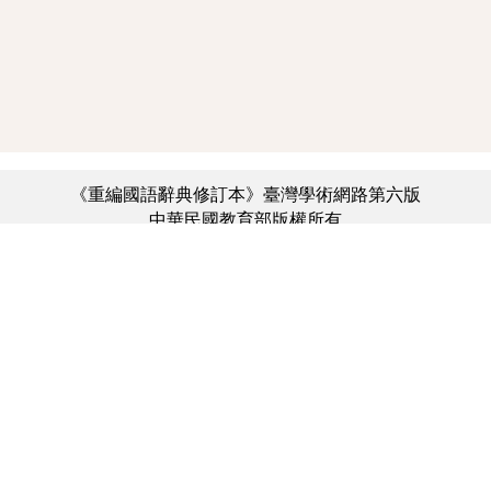
《重編國語辭典修訂本》臺灣學術網路第六版
中華民國教育部版權所有
:::
個資法及隱私聲明
|
辭典公眾授權網
|
意見交流
|
網網相連
三峽總院區地址：新北市三峽區三樹路2號、
︿
臺北院區地址：臺北市大安區和平東路一段179號、
臺中院區地址：臺中市豐原區師範街67號
電話總機：(02)7740-7890、
傳真：(02)7740-7064、
TANet VoIP：9009-7890
線上人數: 7236