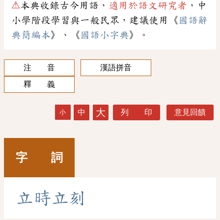
⚠
本典收錄古今用語，
適用於語文研究者
，中
小學階段學習與一般民眾，建議使用《
國語辭
典簡編本
》、《
國語小字典
》。
注 音
漢語拼音
釋 義
大
中
列 印
意見回饋
小
字 詞
立
時
立
刻