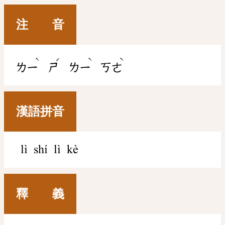
注 音
ˋ
ˊ
ˋ
ˋ
ㄌㄧ
ㄕ
ㄌㄧ
ㄎㄜ
漢語拼音
lì shí lì kè
釋 義