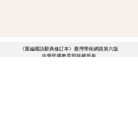
《重編國語辭典修訂本》臺灣學術網路第六版
中華民國教育部版權所有
:::
個資法及隱私聲明
|
辭典公眾授權網
|
意見交流
|
網網相連
三峽總院區地址：新北市三峽區三樹路2號、
︿
臺北院區地址：臺北市大安區和平東路一段179號、
臺中院區地址：臺中市豐原區師範街67號
電話總機：(02)7740-7890、
傳真：(02)7740-7064、
TANet VoIP：9009-7890
線上人數: 4165
累積總人次: 731,184,441