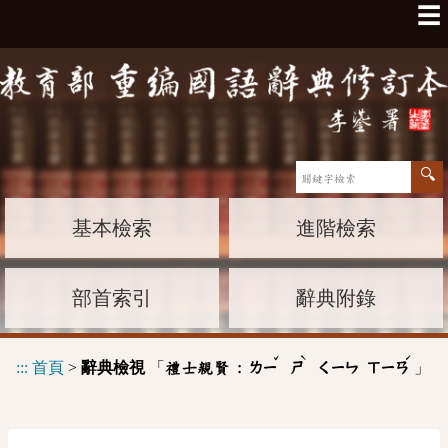
☰
基本檢索
進階檢索
部首索引
辭典附錄
ˇ
ˋ
ˊ
:::
首頁
>
辭典檢視
「
」
禮士親賢 :
ㄌㄧ
ㄕ
ㄑㄧㄣ
ㄒㄧㄢ