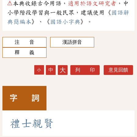
⚠
本典收錄古今用語，
適用於語文研究者
，中
小學階段學習與一般民眾，建議使用《
國語辭
典簡編本
》、《
國語小字典
》。
注 音
漢語拼音
釋 義
大
中
列 印
意見回饋
小
字 詞
禮
士
親
賢