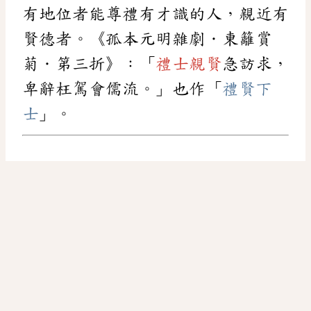
有地位者能尊禮有才識的人，親近有
賢德者。《孤本元明雜劇．東籬賞
菊．第三折》：「
禮士親賢
急訪求，
卑辭枉駕會儒流。」也作「
禮賢下
士
」。