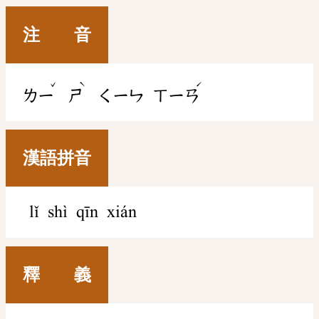
注 音
ˇ
ˋ
ˊ
ㄌㄧ
ㄕ
ㄑㄧㄣ
ㄒㄧㄢ
漢語拼音
lǐ shì qīn xián
釋 義