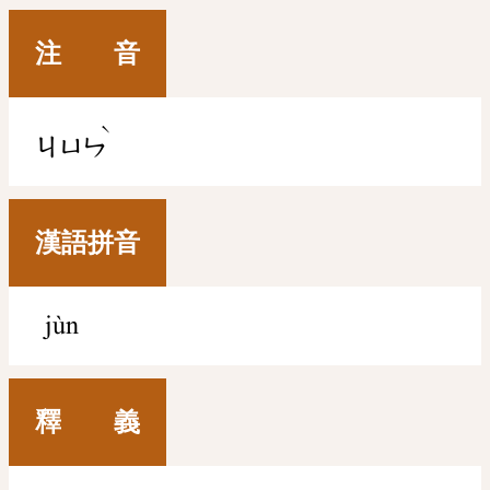
注 音
ˋ
ㄐㄩㄣ
漢語拼音
jùn
釋 義