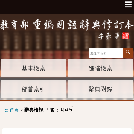
☰
基本檢索
進階檢索
部首索引
辭典附錄
ˋ
:::
首頁
>
辭典檢視
「
」
寯 :
ㄐㄩㄣ