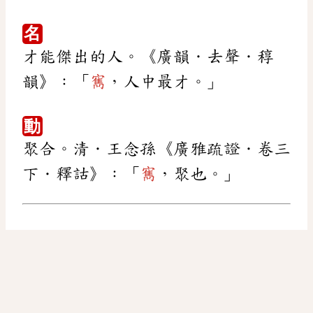
名
才能傑出的人。《廣韻．去聲．稕
韻》：「
寯
，人中最才。」
動
聚合。清．王念孫《廣雅疏證．卷三
下．釋詁》：「
寯
，聚也。」