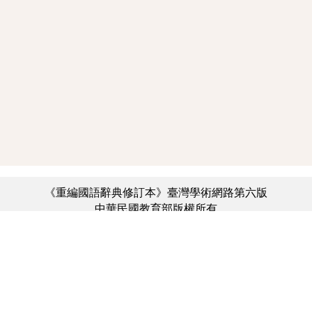
《重編國語辭典修訂本》臺灣學術網路第六版
中華民國教育部版權所有
:::
個資法及隱私聲明
|
辭典公眾授權網
|
意見交流
|
網網相連
三峽總院區地址：新北市三峽區三樹路2號、