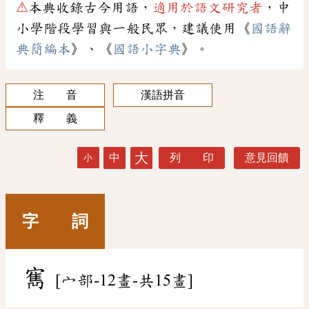
⚠
本典收錄古今用語，
適用於語文研究者
，中
小學階段學習與一般民眾，建議使用《
國語辭
典簡編本
》、《
國語小字典
》。
注 音
漢語拼音
釋 義
大
中
列 印
意見回饋
小
字 詞
寯
[宀部-12畫-共15畫]