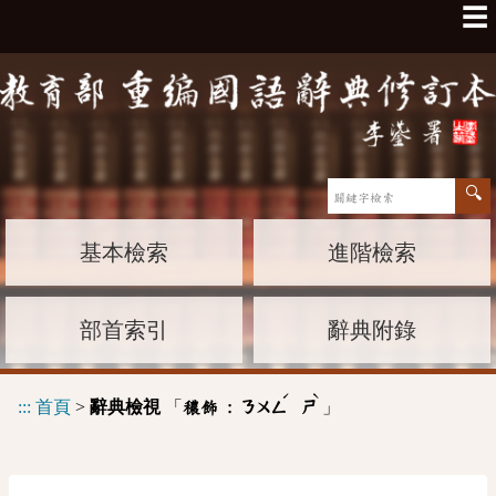
☰
基本檢索
進階檢索
部首索引
辭典附錄
ˊ
ˋ
:::
首頁
>
辭典檢視
「
」
穠飾 :
ㄋㄨㄥ
ㄕ