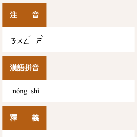
注 音
ˊ
ˋ
ㄋㄨㄥ
ㄕ
漢語拼音
nóng shì
釋 義