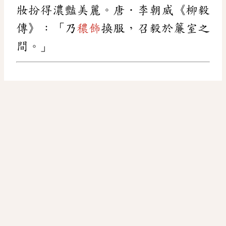
妝扮得濃豔美麗。唐．李朝威《柳毅
傳》：「乃
穠飾
換服，召毅於簾室之
間。」