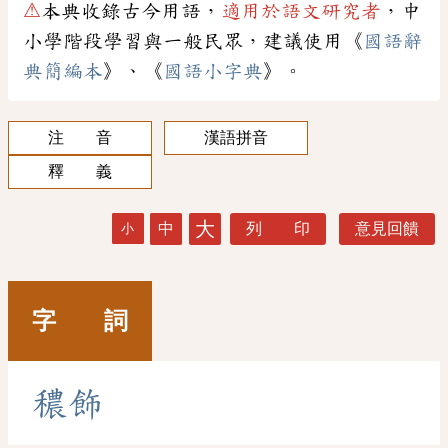
⚠
本典收錄古今用語，
適用於語文研究者
，中
小學階段學習與一般民眾，建議使用《
國語辭
典簡編本
》、《
國語小字典
》。
注 音
漢語拼音
釋 義
大
中
列 印
意見回饋
小
字 詞
穠
飾