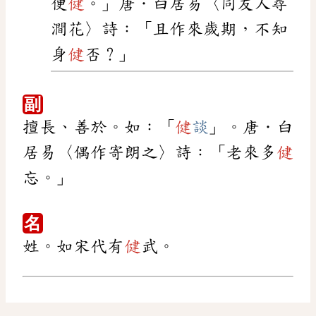
便
健
。」唐．白居易〈同友人尋
澗花〉詩：「且作來歲期，不知
身
健
否？」
副
擅長、善於。如：「
健
談
」。唐．白
居易〈偶作寄朗之〉詩：「老來多
健
忘。」
名
姓。如宋代有
健
武。