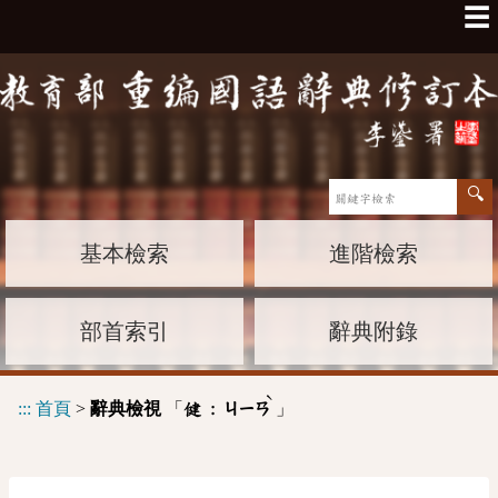
☰
基本檢索
進階檢索
部首索引
辭典附錄
ˋ
:::
首頁
>
辭典檢視
「
」
健 :
ㄐㄧㄢ