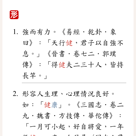
形
強而有力。《易經．乾卦．象
曰》：「天行
健
，君子以自強不
息。」《晉書．卷七二．郭璞
傳》：「得
健
夫二三十人，皆持
長竿。」
形容人生理、心理情況良好。
如：「
健
康
」。《三國志．卷二
九．魏書．方技傳．華佗傳》：
「一月可小起，好自將愛，一年