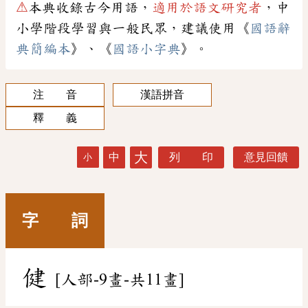
⚠
本典收錄古今用語，
適用於語文研究者
，中
小學階段學習與一般民眾，建議使用《
國語辭
典簡編本
》、《
國語小字典
》。
注 音
漢語拼音
釋 義
大
中
列 印
意見回饋
小
字 詞
健
[人部-9畫-共11畫]