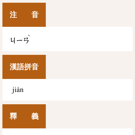
注 音
ˋ
ㄐㄧㄢ
漢語拼音
jiàn
釋 義