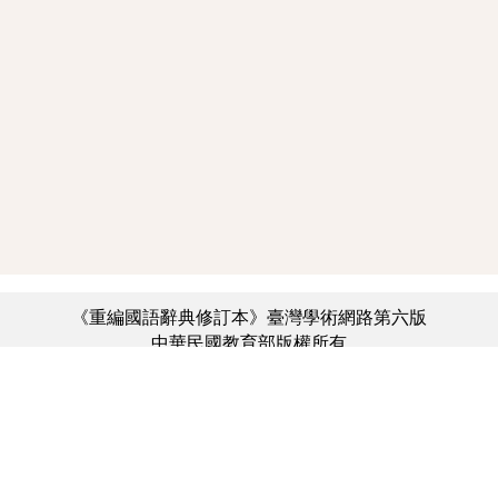
《重編國語辭典修訂本》臺灣學術網路第六版
中華民國教育部版權所有
:::
個資法及隱私聲明
|
辭典公眾授權網
|
意見交流
|
網網相連