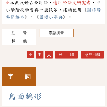
⚠
本典收錄古今用語，
適用於語文研究者
，中
小學階段學習與一般民眾，建議使用《
國語辭
典簡編本
》、《
國語小字典
》。
注 音
漢語拼音
釋 義
大
中
列 印
意見回饋
小
字 詞
鳥
面
鵠
形