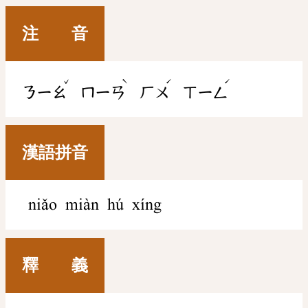
注 音
ˇ
ˋ
ˊ
ˊ
ㄋㄧㄠ
ㄇㄧㄢ
ㄏㄨ
ㄒㄧㄥ
漢語拼音
niǎo miàn hú xíng
釋 義