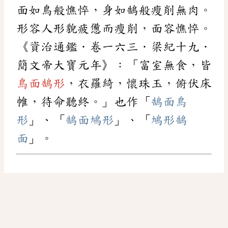
面如鳥般憔悴，身如鵠般瘦削無肉。
形容人形貌疲憊而瘦削，面容憔悴。
《資治通鑑．卷一六三．梁紀十九．
簡文帝大寶元年》：「富室無食，皆
鳥面鵠形
，衣羅綺，懷珠玉，俯伏床
帷，待命聽終。」也作「
鵠面鳥
形
」、「
鵠面鳩形
」、「
鳩形鵠
面
」。