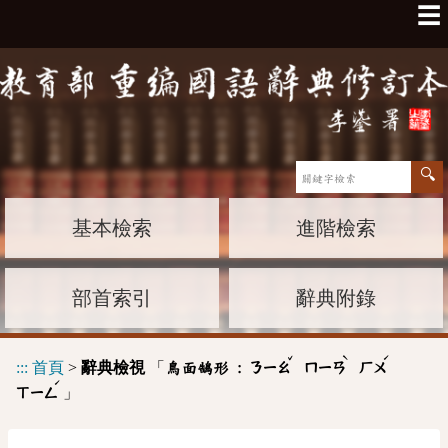
☰
基本檢索
進階檢索
部首索引
辭典附錄
ˇ
ˋ
ˊ
:::
首頁
>
辭典檢視
「
鳥面鵠形 :
ㄋㄧㄠ
ㄇㄧㄢ
ㄏㄨ
ˊ
」
ㄒㄧㄥ