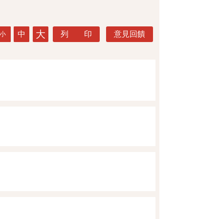
大
中
列 印
意見回饋
小