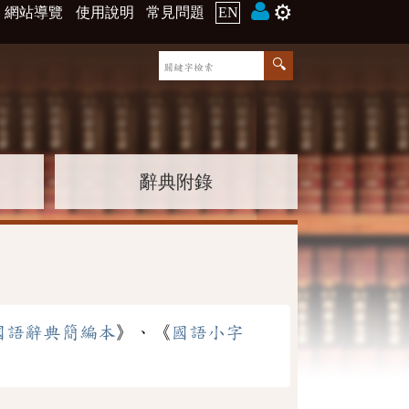
⚙️
網站導覽
使用說明
常見問題
EN
辭典附錄
國語辭典簡編本
》、《
國語小字