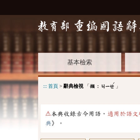
基本檢索
ˊ
:::
首頁
>
辭典檢視
「
」
擷 :
ㄐㄧㄝ
⚠
本典收錄古今用語，
適用於語文
典
》。