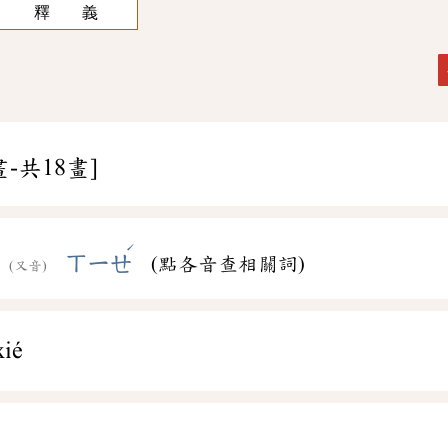
釋 義
畫-共18畫]
ˊ
ㄒㄧㄝ
(點各音查相關詞)
(又音)
xié