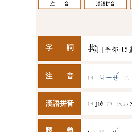
注 音
漢語拼音
擷
字 詞
[手部-15
ˊ
注 音
ㄐㄧㄝ
漢語拼音
jié
(又音)
ˊ
釋 義