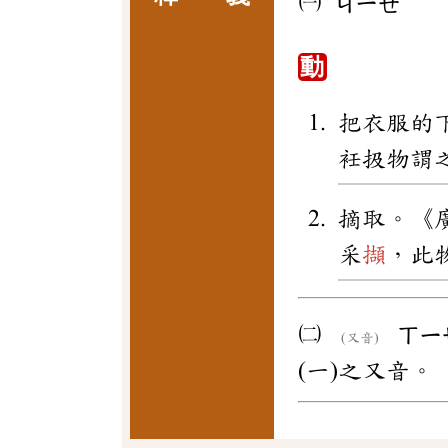
㈠
ㄐㄧㄝ
動
把衣服的
衽扱物謂
摘取。《
采
擷
，此
㈡
ㄒㄧ
(又音)
(一)之又音。