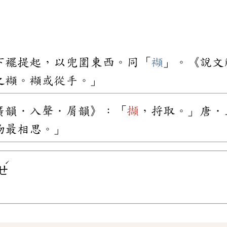
下襬提起，以兜圍東西。同「
襭
」。《說文
之襭。襭或從手。」
廣韻．入聲．屑韻》：「
擷
，捋取。」唐．
物最相思。」
ˊ
ㄝ