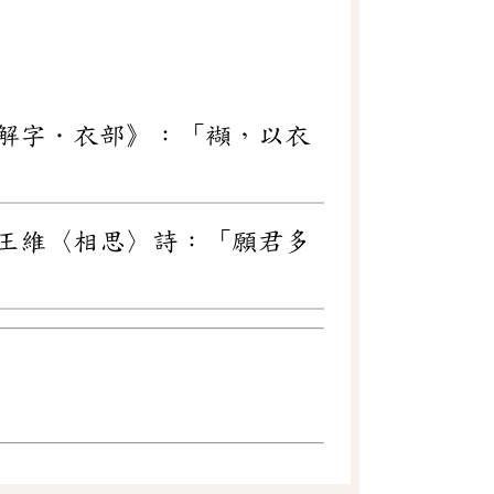
解字．衣部》：「襭，以衣
王維〈相思〉詩：「願君多