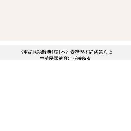
《重編國語辭典修訂本》臺灣學術網路第六版
中華民國教育部版權所有
:::
個資法及隱私聲明
|
辭典公眾授權網
|
意見交流
|
網網相連
三峽總院區地址：新北市三峽區三樹路2號、
︿
臺北院區地址：臺北市大安區和平東路一段179號、
臺中院區地址：臺中市豐原區師範街67號
電話總機：(02)7740-7890、
傳真：(02)7740-7064、
TANet VoIP：9009-7890
線上人數: 3092