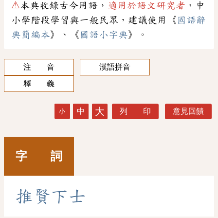
⚠
本典收錄古今用語，
適用於語文研究者
，中
小學階段學習與一般民眾，建議使用《
國語辭
典簡編本
》、《
國語小字典
》。
注 音
漢語拼音
釋 義
大
中
列 印
意見回饋
小
字 詞
推
賢
下
士