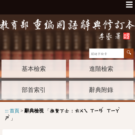
☰
基本檢索
進階檢索
部首索引
辭典附錄
ˊ
ˋ
:::
首頁
>
辭典檢視
「
推賢下士 :
ㄊㄨㄟ
ㄒㄧㄢ
ㄒㄧㄚ
ˋ
」
ㄕ