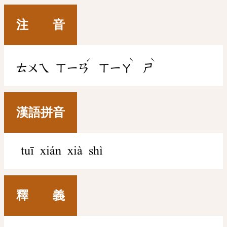
注 音
ˊ
ˋ
ˋ
ㄊㄨㄟ
ㄒㄧㄢ
ㄒㄧㄚ
ㄕ
漢語拼音
tuī xián xià shì
釋 義