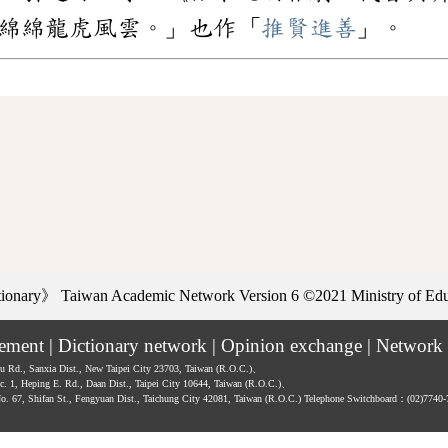
綿綿龍虎風雲。」也作「
推賢進善
」。
ctionary》
Taiwan Academic Network Version 6
©2021 Ministry of Educ
tement
|
Dictionary network
|
Opinion exchange
|
Network 
hu Rd., Sanxia Dist., New Taipei City 23703, Taiwan (R.O.C.)、
ec. 1, Heping E. Rd., Daan Dist., Taipei City 10644, Taiwan (R.O.C.)、
No. 67, Shifan St., Fengyuan Dist., Taichung City 42081, Taiwan (R.O.C.)
Telephone Switchboard：(02)7740