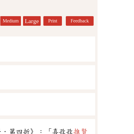
Large
Medium
Print
Feedback
齊．第四折》：「喜孜孜
推賢