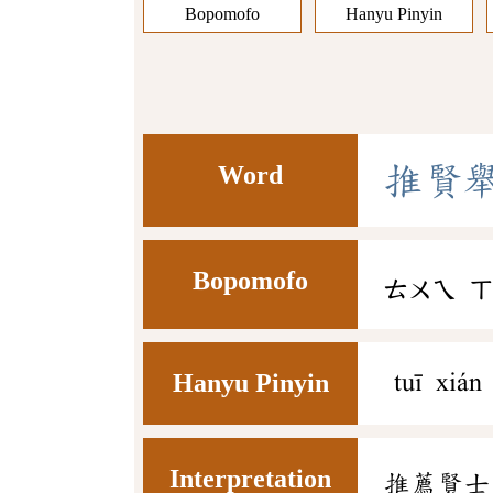
Bopomofo
Hanyu Pinyin
Word
推
賢
Bopomofo
ㄊㄨㄟ
Hanyu Pinyin
tuī xián
Interpretation
推薦賢士