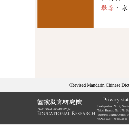
舉善
，永
《Revised Mandarin Chinese Di
:::
Privacy sta
Headquarters: No. 2, Sans
Taipei Branch: No. 179, S
Taichung Branch Offices: 
TANet VoIP：9009-7890