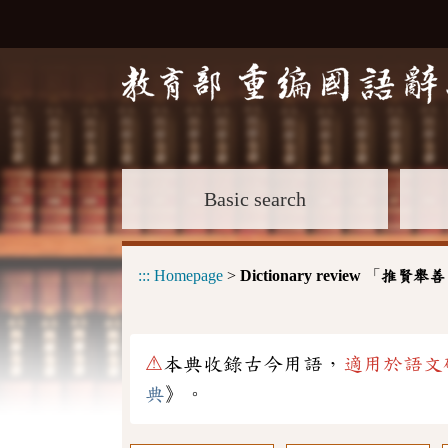
Basic search
:::
Homepage
>
Dictionary review
「
推賢舉善
⚠
本典收錄古今用語，
適用於語文
典
》。