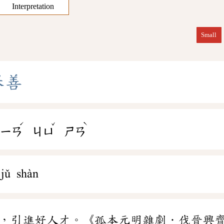
Interpretation
Small
舉
善
ˊ
ˇ
ˋ
ㄒㄧㄢ
ㄐㄩ
ㄕㄢ
 jǔ shàn
，引進好人才。《孤本元明雜劇．伐晉興