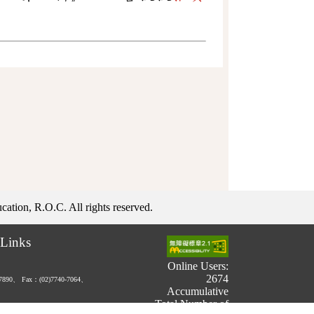
ation, R.O.C. All rights reserved.
Links
Online Users:
2674
-7890、
Fax：(02)7740-7064、
Accumulative
Total Number of