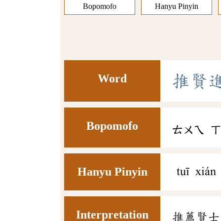
Bopomofo
Hanyu Pinyin
Word
推
賢
Bopomofo
ㄊㄨㄟ
Hanyu Pinyin
tuī xián
Interpretation
推薦賢士