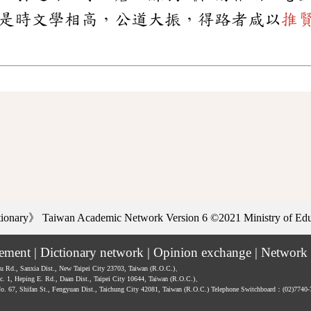
是時文學相高，公道大振，得路者咸以
推
ctionary》
Taiwan Academic Network Version 6
©2021 Ministry of Educ
tement
|
Dictionary network
|
Opinion exchange
|
Network 
hu Rd., Sanxia Dist., New Taipei City 23703, Taiwan (R.O.C.)、
ec. 1, Heping E. Rd., Daan Dist., Taipei City 10644, Taiwan (R.O.C.)、
No. 67, Shifan St., Fengyuan Dist., Taichung City 42081, Taiwan (R.O.C.)
Telephone Switchboard：(02)7740