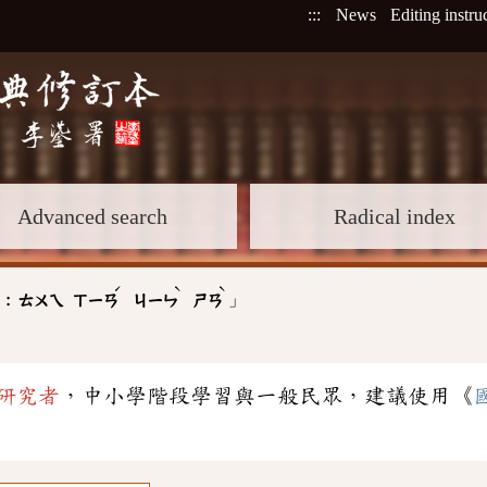
:::
News
Editing instru
Advanced search
Radical index
ˊ
ˋ
ˋ
」
 :
ㄊㄨㄟ
ㄒㄧㄢ
ㄐㄧㄣ
ㄕㄢ
研究者
，中小學階段學習與一般民眾，建議使用《