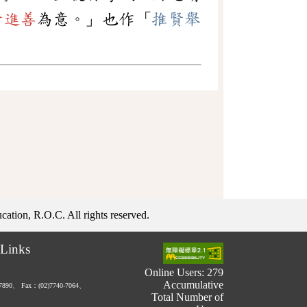
賢進善
為意。」也作「
推賢舉
ation, R.O.C. All rights reserved.
Links
Online Users: 279
Accumulative
-7890、
Fax：(02)7740-7064、
Total Number of