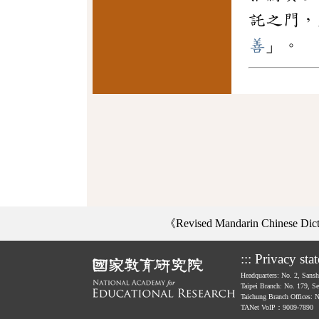
託之門，
善
」。
《Revised Mandarin Chinese Di
:::
Privacy sta
Headquarters: No. 2, Sans
Taipei Branch: No. 179, S
Taichung Branch Offices: 
TANet VoIP：9009-7890