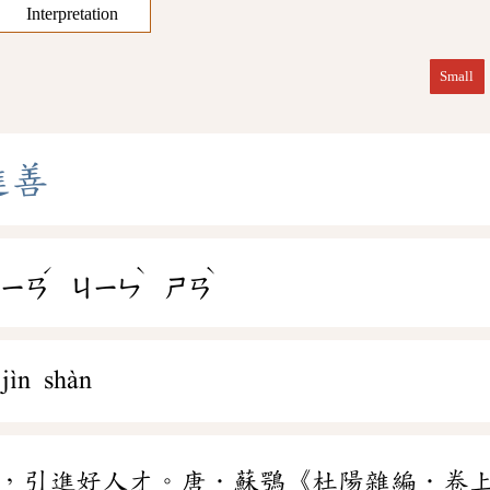
Interpretation
Small
進
善
ˊ
ˋ
ˋ
ㄒㄧㄢ
ㄐㄧㄣ
ㄕㄢ
 jìn shàn
，引進好人才。唐．蘇鶚《杜陽雜編．卷