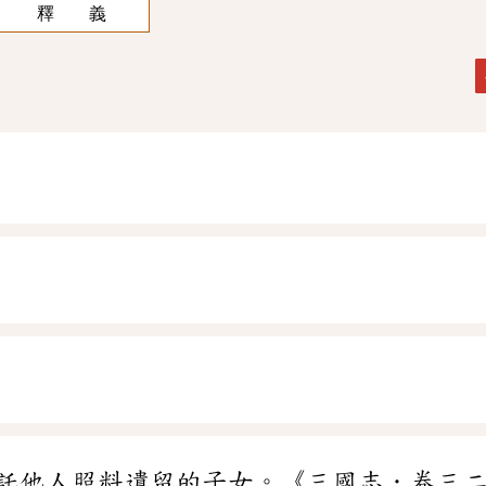
釋 義
託他人照料遺留的子女。《三國志．卷三