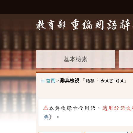
基本檢索
:::
首頁
>
辭典檢視
「
」
託孤 :
ㄊㄨㄛ
ㄍㄨ
⚠
本典收錄古今用語，
適用於語文
典
》。