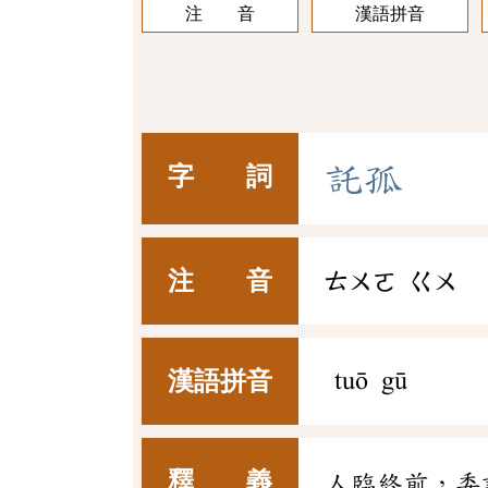
注 音
漢語拼音
託
孤
字 詞
注 音
ㄊㄨㄛ
ㄍㄨ
漢語拼音
tuō gū
釋 義
人臨終前，委