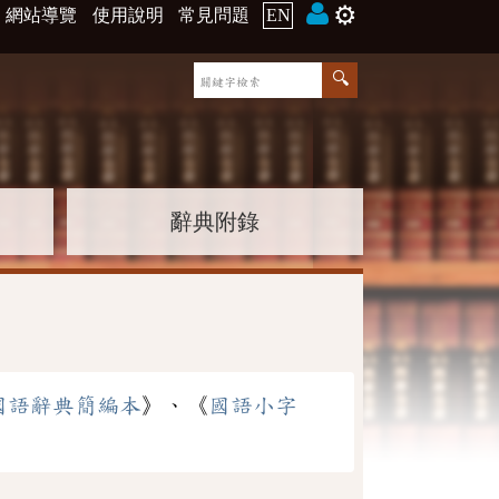
⚙️
網站導覽
使用說明
常見問題
EN
辭典附錄
國語辭典簡編本
》、《
國語小字