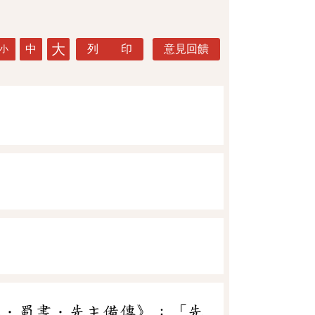
大
中
列 印
意見回饋
小
二．蜀書．先主備傳》：「先