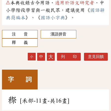
⚠
本典收錄古今用語，
適用於語文研究者
，中
小學階段學習與一般民眾，建議使用《
國語辭
典簡編本
》、《
國語小字典
》。
注 音
漢語拼音
釋 義
大
中
列 印
意見回饋
小
字 詞
穄
[禾部-11畫-共16畫]