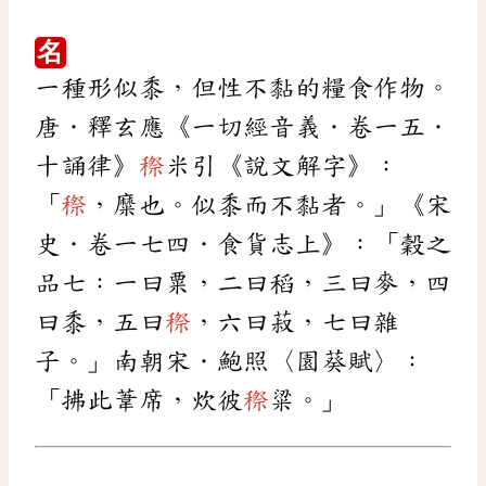
名
一種形似黍，但性不黏的糧食作物。
唐．釋玄應《一切經音義．卷一五．
十誦律》
穄
米引《說文解字》：
「
穄
，糜也。似黍而不黏者。」《宋
史．卷一七四．食貨志上》：「穀之
品七：一曰粟，二曰稻，三曰麥，四
曰黍，五曰
穄
，六曰菽，七曰雜
子。」南朝宋．鮑照〈園葵賦〉：
「拂此葦席，炊彼
穄
粱。」