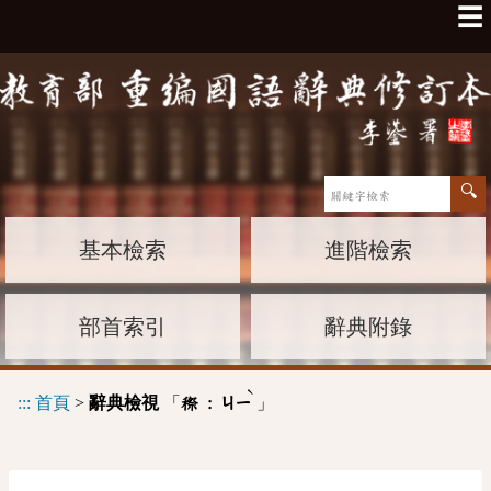
☰
基本檢索
進階檢索
部首索引
辭典附錄
ˋ
:::
首頁
>
辭典檢視
「
」
穄 :
ㄐㄧ