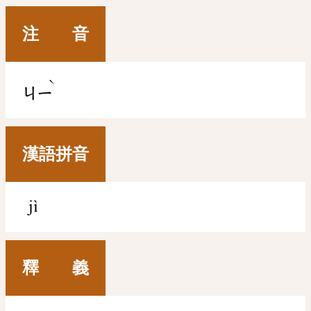
注 音
ˋ
ㄐㄧ
漢語拼音
jì
釋 義