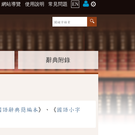
⚙️
網站導覽
使用說明
常見問題
EN
辭典附錄
國語辭典簡編本
》、《
國語小字