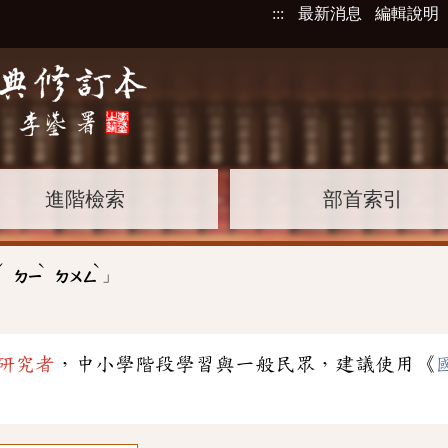
:::
最新消息
編輯說明
進階檢索
部首索引
ˊ
ˋ
ˋ
」
ㄢ
ㄉㄧ
ㄉㄨㄥ
研究者
，中小學階段學習與一般民眾，建議使用《