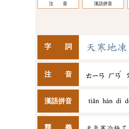
注 音
漢語拼音
天
寒
地
凍
字 詞
ˊ
注 音
ㄊㄧㄢ
ㄏㄢ
漢語拼音
tiān hán dì 
釋 義
天氣寒冷極了