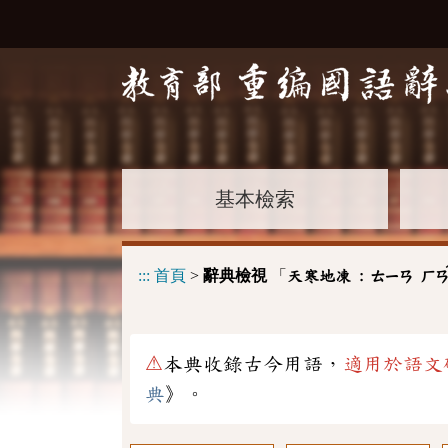
基本檢索
:::
首頁
>
辭典檢視
「
天寒地凍 :
ㄊㄧㄢ
ㄏ
⚠
本典收錄古今用語，
適用於語文
典
》。