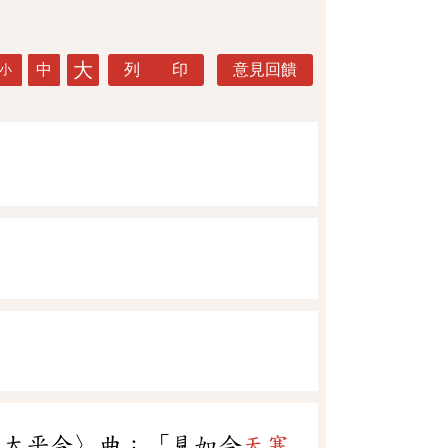
大
中
列 印
意見回饋
小
．太平令〉曲：「見如今
天寒