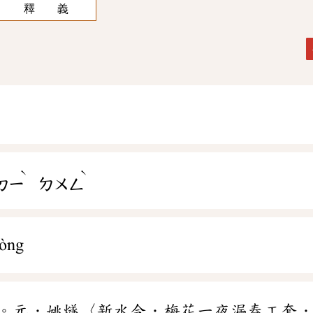
釋 義
ˋ
ˋ
ㄉㄧ
ㄉㄨㄥ
dòng
。元．姚燧〈新水令．梅花一夜漏春工套