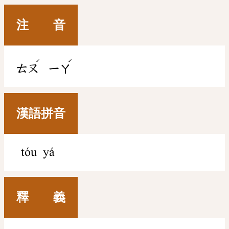
注 音
ˊ
ˊ
ㄊㄡ
ㄧㄚ
漢語拼音
tóu yá
釋 義