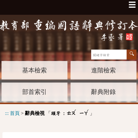
☰
基本檢索
進階檢索
部首索引
辭典附錄
ˊ
ˊ
:::
首頁
>
辭典檢視
「
」
頭牙 :
ㄊㄡ
ㄧㄚ