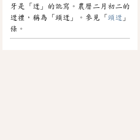
牙是「迓」的訛寫。農曆二月初二的
迓禮，稱為「頭迓」。參見「
頭迓
」
條。