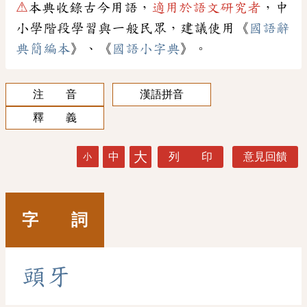
⚠
本典收錄古今用語，
適用於語文研究者
，中
小學階段學習與一般民眾，建議使用《
國語辭
典簡編本
》、《
國語小字典
》。
注 音
漢語拼音
釋 義
大
中
列 印
意見回饋
小
字 詞
頭
牙