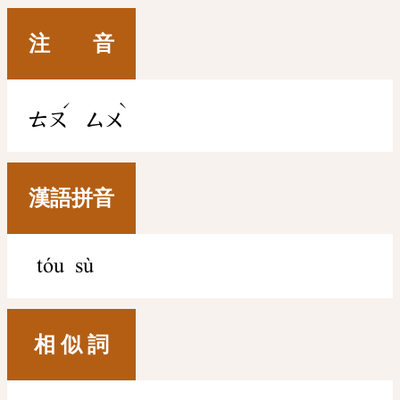
注 音
ˊ
ˋ
ㄊㄡ
ㄙㄨ
漢語拼音
tóu sù
相 似 詞