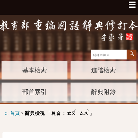
☰
基本檢索
進階檢索
部首索引
辭典附錄
ˊ
ˋ
:::
首頁
>
辭典檢視
「
」
投宿 :
ㄊㄡ
ㄙㄨ