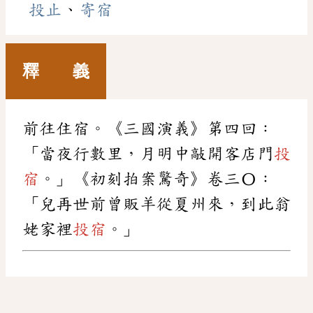
投止
、
寄宿
釋 義
前往住宿。《三國演義》第四回：
「當夜行數里，月明中敲開客店門
投
宿
。」《初刻拍案驚奇》卷三〇：
「兒再世前曾販羊從夏州來，到此翁
姥家裡
投宿
。」