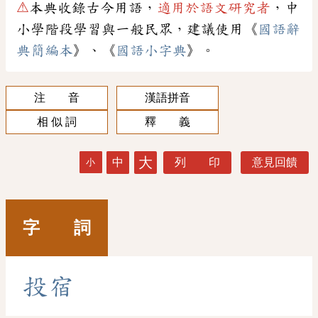
⚠
本典收錄古今用語，
適用於語文研究者
，中
小學階段學習與一般民眾，建議使用《
國語辭
典簡編本
》、《
國語小字典
》。
注 音
漢語拼音
相 似 詞
釋 義
大
中
列 印
意見回饋
小
字 詞
投
宿