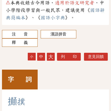
⚠
本典收錄古今用語，
適用於語文研究者
，中
小學階段學習與一般民眾，建議使用《
國語辭
典簡編本
》、《
國語小字典
》。
注 音
漢語拼音
釋 義
大
中
列 印
意見回饋
小
字 詞
攧
撲