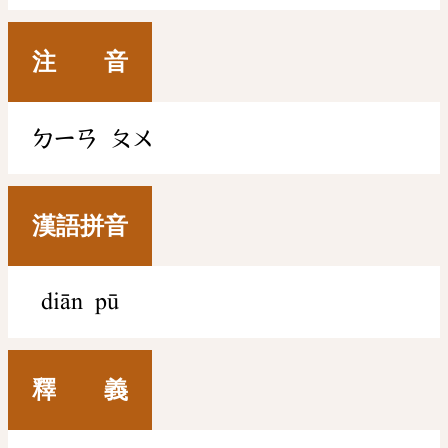
注 音
ㄉㄧㄢ
ㄆㄨ
漢語拼音
diān pū
釋 義