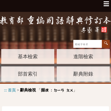
☰
基本檢索
進階檢索
部首索引
辭典附錄
:::
首頁
>
辭典檢視
「
」
攧撲 :
ㄉㄧㄢ
ㄆㄨ