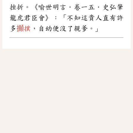
挫折。《喻世明言．卷一五．史弘肇
龍虎君臣會》：「不知這貴人直有許
多
攧撲
，自幼便沒了親爹。」