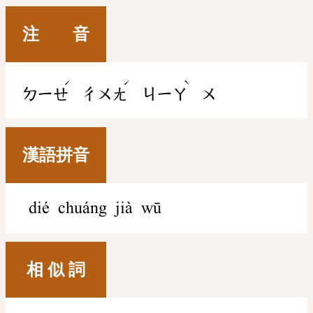
注 音
ˊ
ˊ
ˋ
ㄉㄧㄝ
ㄔㄨㄤ
ㄐㄧㄚ
ㄨ
漢語拼音
dié chuáng jià wū
相 似 詞