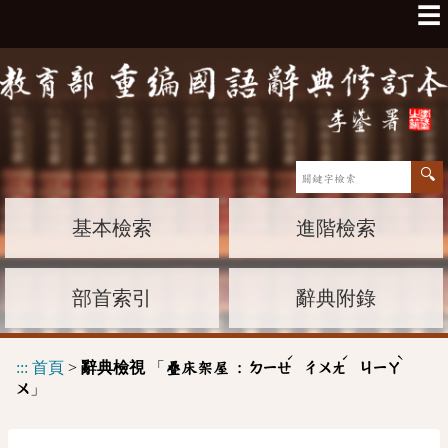
☰
基本檢索
進階檢索
部首索引
辭典附錄
ˊ
ˊ
ˋ
:::
首頁
>
辭典檢視
「
疊床架屋 :
ㄉㄧㄝ
ㄔㄨㄤ
ㄐㄧㄚ
」
ㄨ