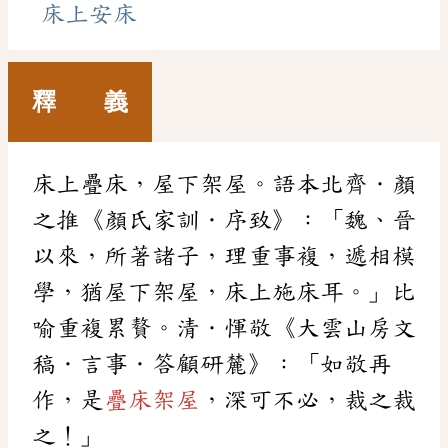
床上安床
釋 義
床上疊床，屋下架屋。語本北齊．顏
之推《顏氏家訓．序致》：「魏、晉
以來，所著諸子，理重事複，遞相模
學，猶屋下架屋，床上施床耳。」比
喻重複累贅。清．惲敬《大雲山房文
稿．言事．答顧研麓》：「如敬再
作，是
疊床架屋
，深可不必，裁之裁
之！」