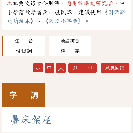
⚠
本典收錄古今用語，
適用於語文研究者
，中
小學階段學習與一般民眾，建議使用《
國語辭
典簡編本
》、《
國語小字典
》。
注 音
漢語拼音
相 似 詞
釋 義
大
中
列 印
意見回饋
小
字 詞
疊
床
架
屋