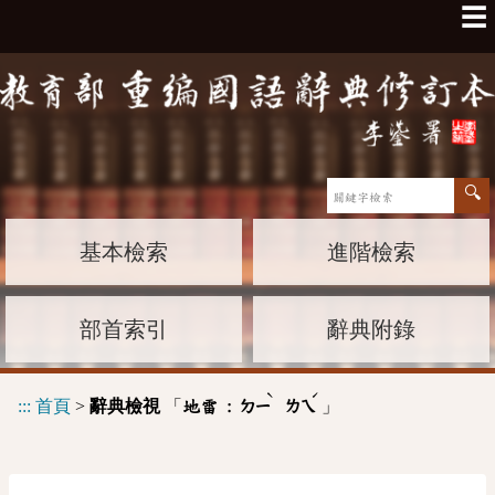
☰
基本檢索
進階檢索
部首索引
辭典附錄
ˋ
ˊ
:::
首頁
>
辭典檢視
「
」
地雷 :
ㄉㄧ
ㄌㄟ