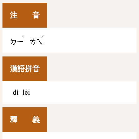
注 音
ˋ
ˊ
ㄉㄧ
ㄌㄟ
漢語拼音
dì léi
釋 義