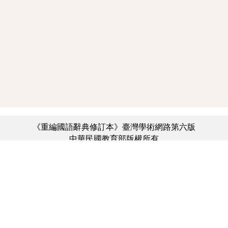
《重編國語辭典修訂本》臺灣學術網路第六版
中華民國教育部版權所有
:::
個資法及隱私聲明
|
辭典公眾授權網
|
意見交流
|
網網相連
三峽總院區地址：新北市三峽區三樹路2號、
︿
臺北院區地址：臺北市大安區和平東路一段179號、