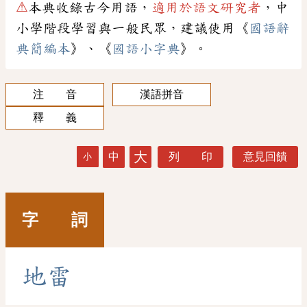
⚠
本典收錄古今用語，
適用於語文研究者
，中
小學階段學習與一般民眾，建議使用《
國語辭
典簡編本
》、《
國語小字典
》。
注 音
漢語拼音
釋 義
大
中
列 印
意見回饋
小
字 詞
地
雷