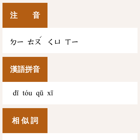
注 音
ˊ
ㄉㄧ
ㄊㄡ
ㄑㄩ
ㄒㄧ
漢語拼音
dī tóu qū xī
相 似 詞