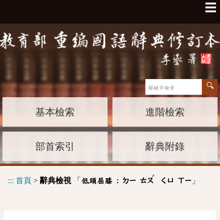
☰
基本檢索
進階檢索
部首索引
辭典附錄
ˊ
:::
首頁
>
辭典檢視
「
」
低頭屈膝 :
ㄉㄧ
ㄊㄡ
ㄑㄩ
ㄒㄧ