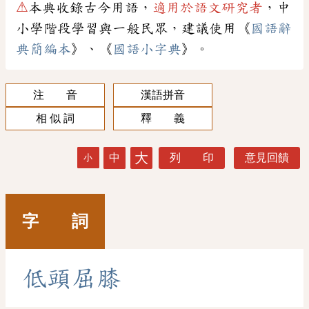
⚠
本典收錄古今用語，
適用於語文研究者
，中
小學階段學習與一般民眾，建議使用《
國語辭
典簡編本
》、《
國語小字典
》。
注 音
漢語拼音
相 似 詞
釋 義
大
中
列 印
意見回饋
小
字 詞
低
頭
屈
膝