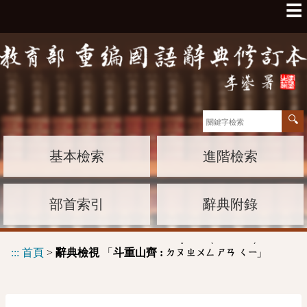
☰
基本檢索
進階檢索
部首索引
辭典附錄
ˇ
ˋ
ˊ
:::
首頁
>
辭典檢視
「
斗重山齊 :
」
ㄉㄡ
ㄓㄨㄥ
ㄕㄢ
ㄑㄧ