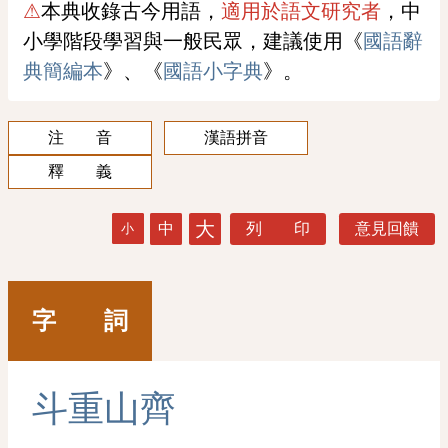
⚠
本典收錄古今用語，
適用於語文研究者
，中
小學階段學習與一般民眾，建議使用《
國語辭
典簡編本
》、《
國語小字典
》。
注 音
漢語拼音
釋 義
大
中
列 印
意見回饋
小
字 詞
斗
重
山
齊