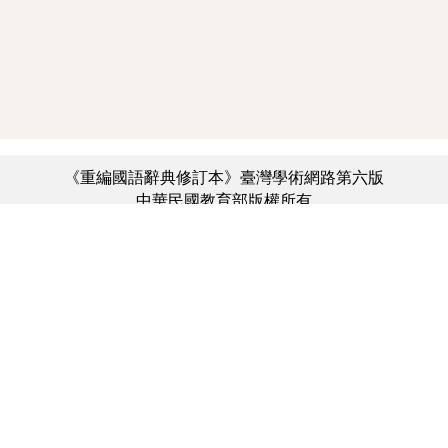
《重編國語辭典修訂本》臺灣學術網路第六版
中華民國教育部版權所有
:::
個資法及隱私聲明
|
辭典公眾授權網
|
意見交流
|
網網相連
三峽總院區地址：新北市三峽區三樹路2號、
︿
臺北院區地址：臺北市大安區和平東路一段179號、
臺中院區地址：臺中市豐原區師範街67號
電話總機：(02)7740-7890、
傳真：(02)7740-7064、
TANet VoIP：9009-7890
線上人數: 4675