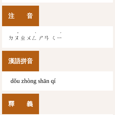
注 音
ˇ
ˋ
ˊ
ㄉㄡ
ㄓㄨㄥ
ㄕㄢ
ㄑㄧ
漢語拼音
dǒu zhòng shān qí
釋 義