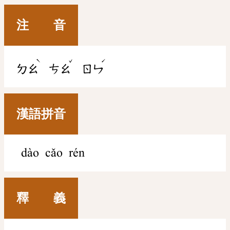
注 音
ˋ
ˇ
ˊ
ㄉㄠ
ㄘㄠ
ㄖㄣ
漢語拼音
dào cǎo rén
釋 義