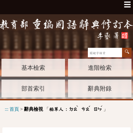
☰
基本檢索
進階檢索
部首索引
辭典附錄
ˋ
ˇ
ˊ
:::
首頁
>
辭典檢視
「
」
稻草人 :
ㄉㄠ
ㄘㄠ
ㄖㄣ