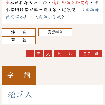
⚠
本典收錄古今用語，
適用於語文研究者
，中
小學階段學習與一般民眾，建議使用《
國語辭
典簡編本
》、《
國語小字典
》。
注 音
漢語拼音
釋 義
大
中
列 印
意見回饋
小
字 詞
稻
草
人