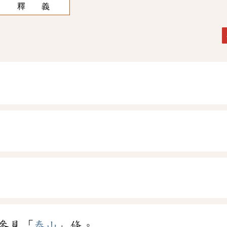
釋 義
參見「
泰山
」條。