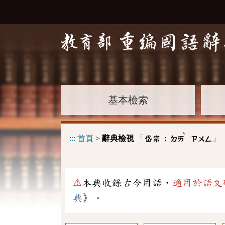
基本檢索
ˋ
:::
首頁
>
辭典檢視
「
」
岱宗 :
ㄉㄞ
ㄗㄨㄥ
⚠
本典收錄古今用語，
適用於語文
典
》。