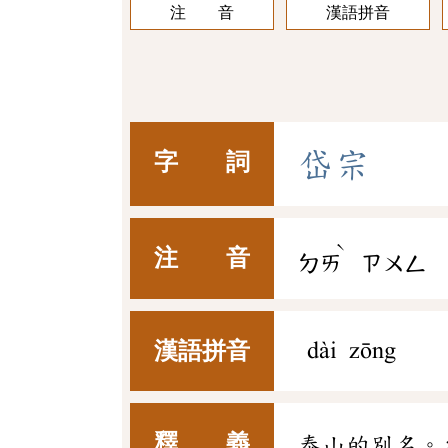
注 音
漢語拼音
岱
宗
字 詞
ˋ
注 音
ㄉㄞ
ㄗㄨㄥ
漢語拼音
dài zōng
釋 義
泰山的別名。