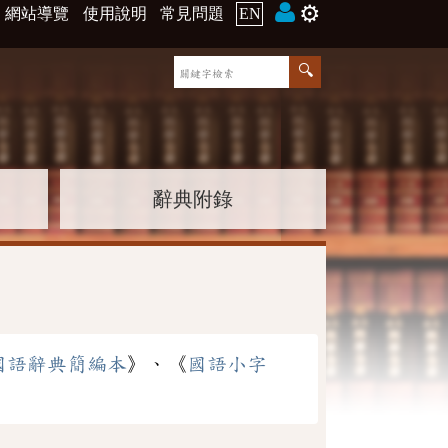
⚙️
網站導覽
使用說明
常見問題
EN
辭典附錄
國語辭典簡編本
》、《
國語小字