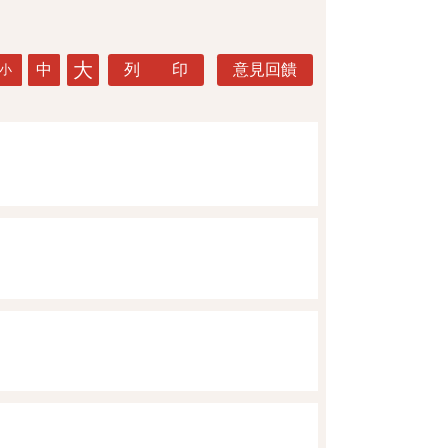
大
中
列 印
意見回饋
小