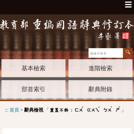
☰
基本檢索
進階檢索
部首索引
辭典附錄
ˇ
ˇ
ˋ
ˋ
:::
首頁
>
辭典檢視
「
」
簠簋不飾 :
ㄈㄨ
ㄍㄨㄟ
ㄅㄨ
ㄕ