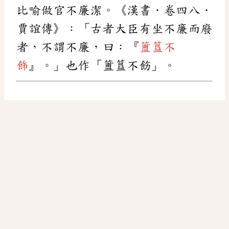
比喻做官不廉潔。《漢書．卷四八．
賈誼傳》：「古者大臣有坐不廉而廢
者，不謂不廉，曰：『
簠簋不
飾
』。」也作「簠簋不飭」。