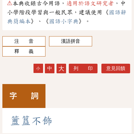
⚠
本典收錄古今用語，
適用於語文研究者
，中
小學階段學習與一般民眾，建議使用《
國語辭
典簡編本
》、《
國語小字典
》。
注 音
漢語拼音
釋 義
大
中
列 印
意見回饋
小
字 詞
簠
簋
不
飾