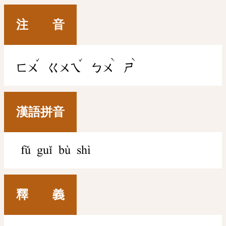
注 音
ˇ
ˇ
ˋ
ˋ
ㄈㄨ
ㄍㄨㄟ
ㄅㄨ
ㄕ
漢語拼音
fǔ guǐ bù shì
釋 義