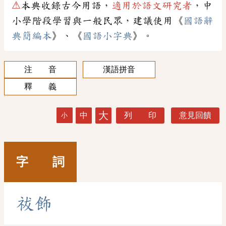
⚠
本典收錄古今用語，
適用於語文研究者
，中
小學階段學習與一般民眾，建議使用《
國語辭
典簡編本
》、《
國語小字典
》。
注 音
漢語拼音
釋 義
大
中
列 印
意見回饋
小
字 詞
祓
飾