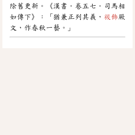
除舊更新。《漢書．卷五七．司馬相
如傳下》：「猶兼正列其義，
祓飾
厥
文，作春秋一藝。」