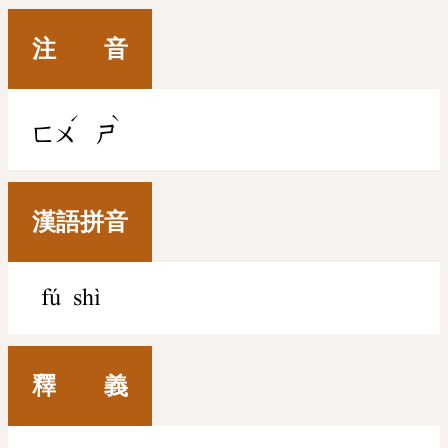
注 音
ˊ
ˋ
ㄈㄨ
ㄕ
漢語拼音
fú shì
釋 義