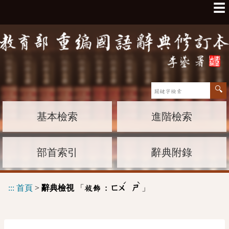
☰
基本檢索
進階檢索
部首索引
辭典附錄
ˊ
ˋ
:::
首頁
>
辭典檢視
「
」
祓飾 :
ㄈㄨ
ㄕ