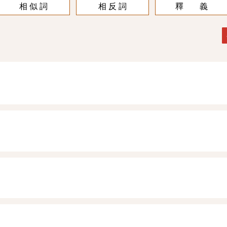
相 似 詞
相 反 詞
釋 義