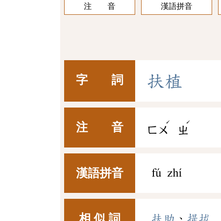
注 音
漢語拼音
扶
植
字 詞
ˊ
ˊ
注 音
ㄈㄨ
ㄓ
漢語拼音
fú zhí
相 似 詞
扶助
、
提拔