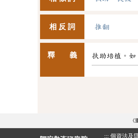
相 反 詞
推翻
釋 義
扶助培植。如
《
:::
個資法及