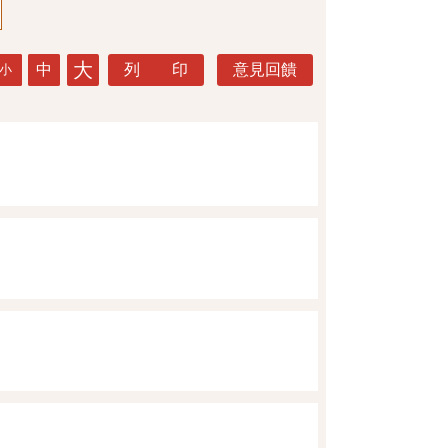
大
中
列 印
意見回饋
小