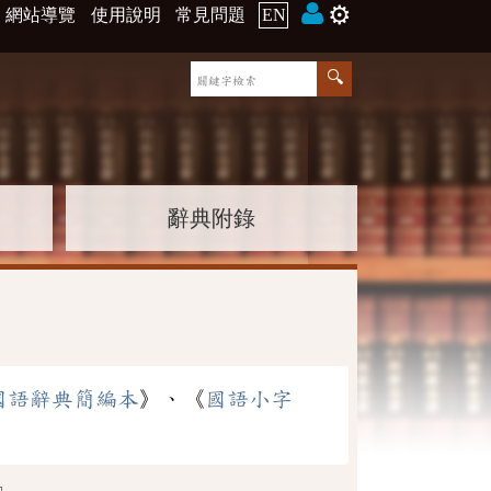
⚙️
網站導覽
使用說明
常見問題
EN
辭典附錄
國語辭典簡編本
》、《
國語小字