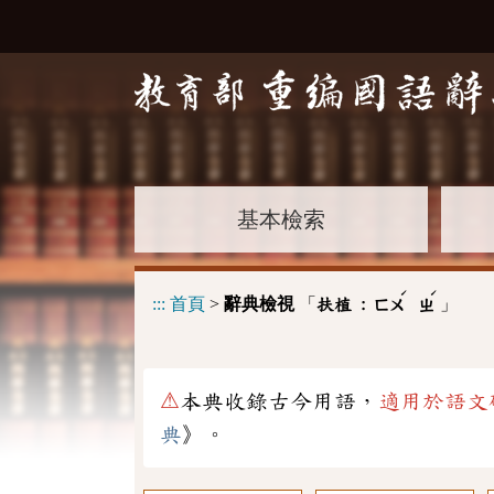
基本檢索
ˊ
ˊ
:::
首頁
>
辭典檢視
「
」
扶植 :
ㄈㄨ
ㄓ
⚠
本典收錄古今用語，
適用於語文
典
》。