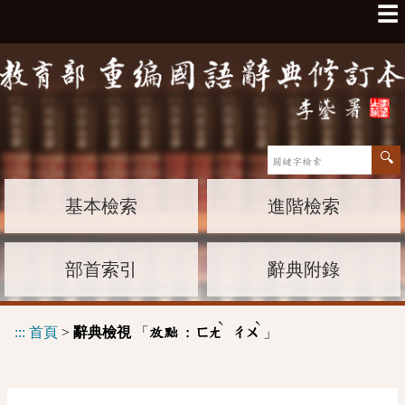
☰
基本檢索
進階檢索
部首索引
辭典附錄
ˋ
ˋ
:::
首頁
>
辭典檢視
「
」
放黜 :
ㄈㄤ
ㄔㄨ