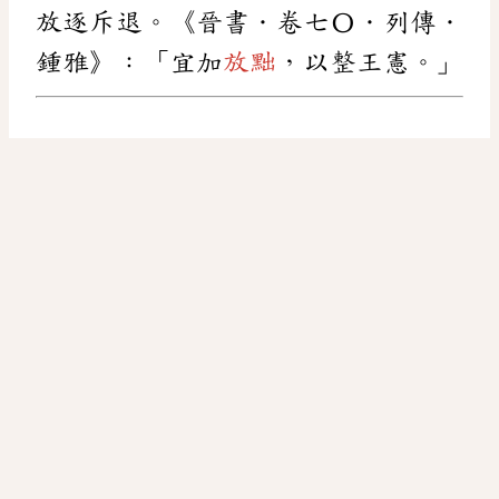
放逐斥退。《晉書．卷七〇．列傳．
鍾雅》：「宜加
放黜
，以整王憲。」