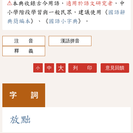
⚠
本典收錄古今用語，
適用於語文研究者
，中
小學階段學習與一般民眾，建議使用《
國語辭
典簡編本
》、《
國語小字典
》。
注 音
漢語拼音
釋 義
大
中
列 印
意見回饋
小
字 詞
放
黜