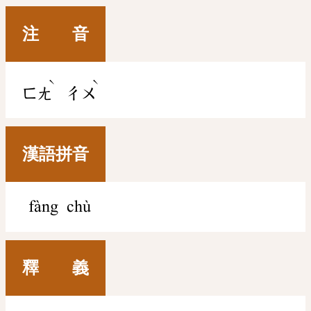
注 音
ˋ
ˋ
ㄈㄤ
ㄔㄨ
漢語拼音
fàng chù
釋 義