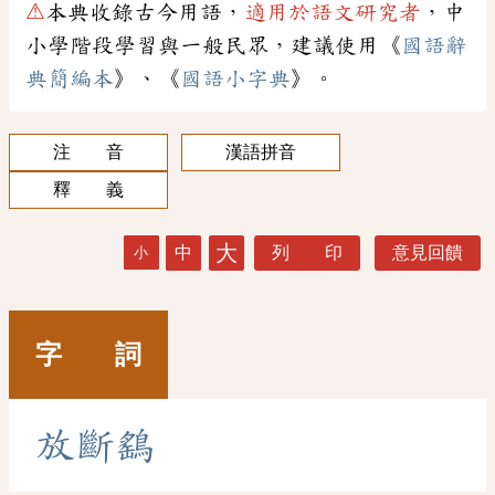
⚠
本典收錄古今用語，
適用於語文研究者
，中
小學階段學習與一般民眾，建議使用《
國語辭
典簡編本
》、《
國語小字典
》。
注 音
漢語拼音
釋 義
大
中
列 印
意見回饋
小
字 詞
放
斷
鷂