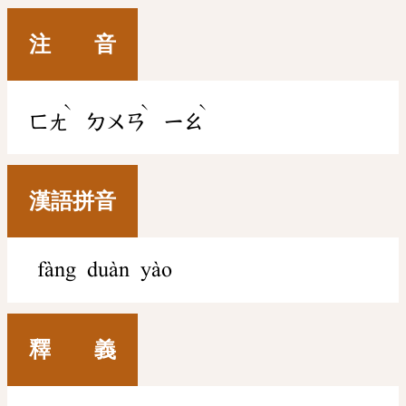
注 音
ˋ
ˋ
ˋ
ㄈㄤ
ㄉㄨㄢ
ㄧㄠ
漢語拼音
fàng duàn yào
釋 義