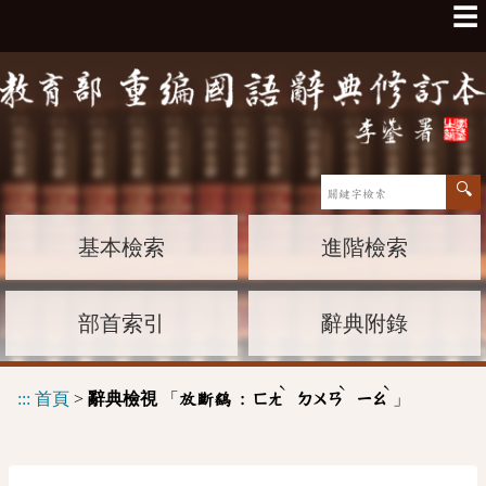
☰
基本檢索
進階檢索
部首索引
辭典附錄
ˋ
ˋ
ˋ
:::
首頁
>
辭典檢視
「
」
放斷鷂 :
ㄈㄤ
ㄉㄨㄢ
ㄧㄠ