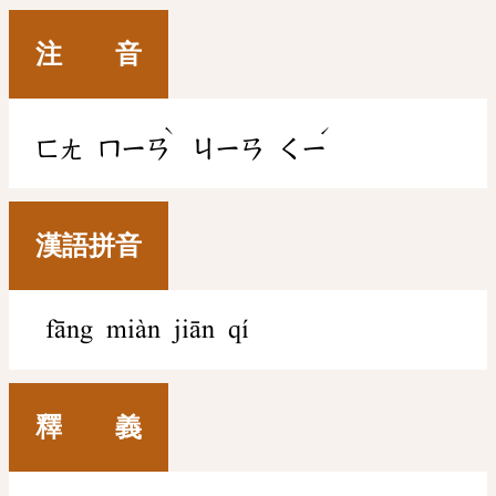
注 音
ˋ
ˊ
ㄈㄤ
ㄇㄧㄢ
ㄐㄧㄢ
ㄑㄧ
漢語拼音
fāng miàn jiān qí
釋 義