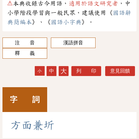
⚠
本典收錄古今用語，
適用於語文研究者
，中
小學階段學習與一般民眾，建議使用《
國語辭
典簡編本
》、《
國語小字典
》。
注 音
漢語拼音
釋 義
大
中
列 印
意見回饋
小
字 詞
方
面
兼
圻