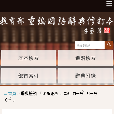
☰
基本檢索
進階檢索
部首索引
辭典附錄
ˋ
:::
首頁
>
辭典檢視
「
方面兼圻 :
ㄈㄤ
ㄇㄧㄢ
ㄐㄧㄢ
ˊ
」
ㄑㄧ