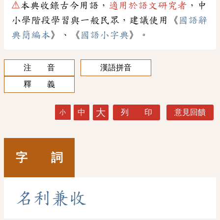
⚠
本典收錄古今用語，
適用於語文研究者
，中
小學階段學習與一般民眾，建議使用《
國語辭
典簡編本
》、《
國語小字典
》。
注 音
漢語拼音
釋 義
大
中
列 印
意見回饋
小
字 詞
名
利
兼
收