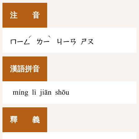
注 音
ˊ
ˋ
ㄇㄧㄥ
ㄌㄧ
ㄐㄧㄢ
ㄕㄡ
漢語拼音
míng lì jiān shōu
釋 義