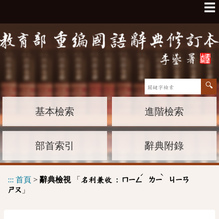
☰
基本檢索
進階檢索
部首索引
辭典附錄
ˊ
ˋ
:::
首頁
>
辭典檢視
「
名利兼收 :
ㄇㄧㄥ
ㄌㄧ
ㄐㄧㄢ
」
ㄕㄡ