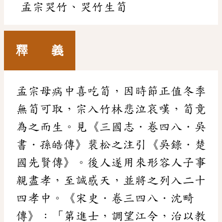
孟宗哭竹、哭竹生筍
釋 義
孟宗母病中喜吃筍，因時節正值冬季
無筍可取，宗入竹林悲泣哀嘆，筍竟
為之而生。見《三國志．卷四八．吳
書．孫皓傳》裴松之注引《吳錄．楚
國先賢傳》。後人遂用來形容人子事
親盡孝，至誠感天，並將之列入二十
四孝中。《宋史．卷三四八．沈畸
傳》：「第進士，調望江令，治以教