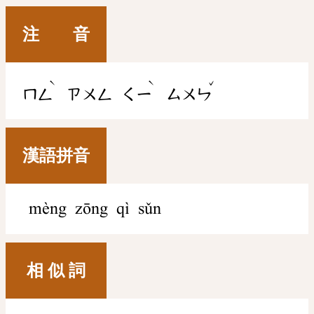
注 音
ˋ
ˋ
ˇ
ㄇㄥ
ㄗㄨㄥ
ㄑㄧ
ㄙㄨㄣ
漢語拼音
mèng zōng qì sǔn
相 似 詞