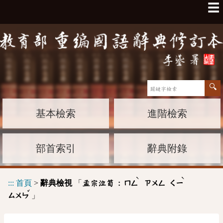
☰
基本檢索
進階檢索
部首索引
辭典附錄
ˋ
ˋ
:::
首頁
>
辭典檢視
「
孟宗泣筍 :
ㄇㄥ
ㄗㄨㄥ
ㄑㄧ
ˇ
」
ㄙㄨㄣ