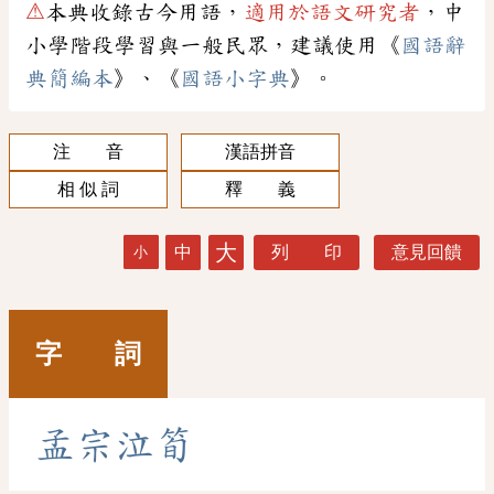
⚠
本典收錄古今用語，
適用於語文研究者
，中
小學階段學習與一般民眾，建議使用《
國語辭
典簡編本
》、《
國語小字典
》。
注 音
漢語拼音
相 似 詞
釋 義
大
中
列 印
意見回饋
小
字 詞
孟
宗
泣
筍