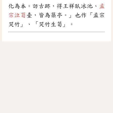
化為本。訪古跡，得王祥臥冰池、
孟
宗泣筍
臺，皆為築亭。」也作「孟宗
哭竹」、「哭竹生筍」。