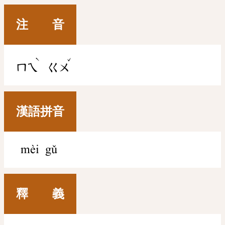
注 音
ˋ
ˇ
ㄇㄟ
ㄍㄨ
漢語拼音
mèi gǔ
釋 義