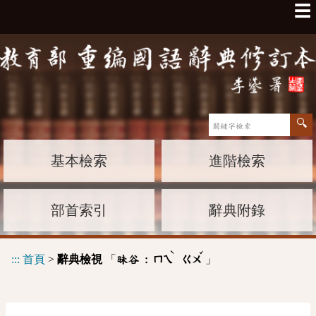
☰
基本檢索
進階檢索
部首索引
辭典附錄
ˋ
ˇ
:::
首頁
>
辭典檢視
「
」
昧谷 :
ㄇㄟ
ㄍㄨ