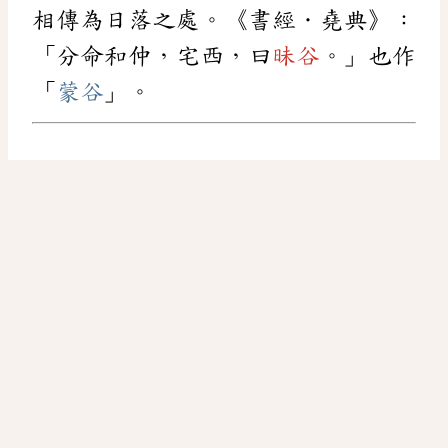
相傳為日落之處。《書經．堯典》：
「分命和仲，宅西，曰
昧谷
。」也作
「
蒙谷
」。