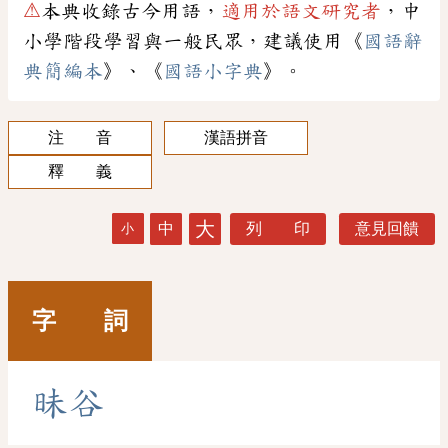
⚠
本典收錄古今用語，
適用於語文研究者
，中
小學階段學習與一般民眾，建議使用《
國語辭
典簡編本
》、《
國語小字典
》。
注 音
漢語拼音
釋 義
大
中
列 印
意見回饋
小
字 詞
昧
谷