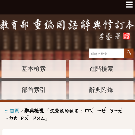
☰
基本檢索
進階檢索
部首索引
辭典附錄
ˊ
ˊ
ˊ
:::
首頁
>
辭典檢視
「
沒爺娘的祖宗 :
ㄇㄟ
ㄧㄝ
ㄋㄧㄤ
ˇ
」
˙ㄉㄜ
ㄗㄨ
ㄗㄨㄥ