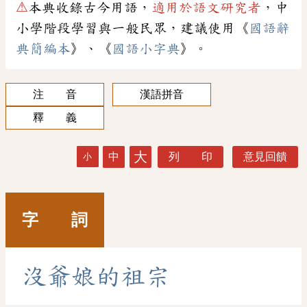
⚠
本典收錄古今用語，
適用於語文研究者
，中
小學階段學習與一般民眾，建議使用《
國語辭
典簡編本
》、《
國語小字典
》。
注 音
漢語拼音
釋 義
大
中
列 印
意見回饋
小
字 詞
沒
爺
娘
的
祖
宗