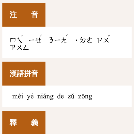
注 音
ˊ
ˊ
ˊ
ˇ
ㄇㄟ
ㄧㄝ
ㄋㄧㄤ
˙ㄉㄜ
ㄗㄨ
ㄗㄨㄥ
漢語拼音
méi yé niáng de zǔ zōng
釋 義