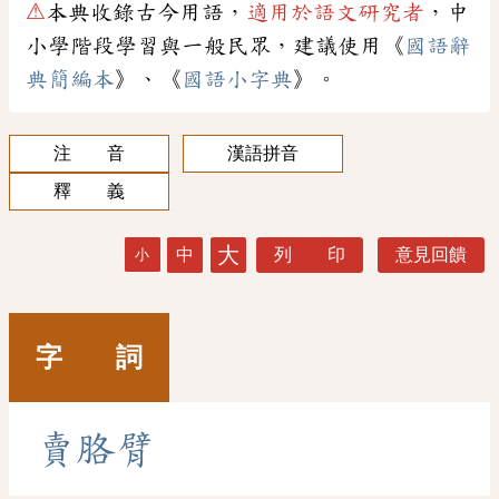
⚠
本典收錄古今用語，
適用於語文研究者
，中
小學階段學習與一般民眾，建議使用《
國語辭
典簡編本
》、《
國語小字典
》。
注 音
漢語拼音
釋 義
大
中
列 印
意見回饋
小
字 詞
賣
胳
臂