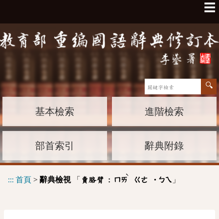
☰
基本檢索
進階檢索
部首索引
辭典附錄
ˋ
:::
首頁
>
辭典檢視
「
」
賣胳臂 :
ㄇㄞ
ㄍㄜ
˙ㄅㄟ