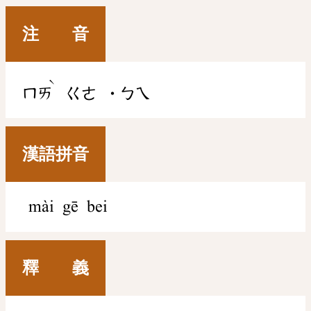
注 音
ˋ
ㄇㄞ
ㄍㄜ
˙ㄅㄟ
漢語拼音
mài gē bei
釋 義