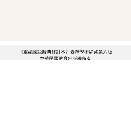
《重編國語辭典修訂本》臺灣學術網路第六版
中華民國教育部版權所有
:::
個資法及隱私聲明
|
辭典公眾授權網
|
意見交流
|
網網相連
三峽總院區地址：新北市三峽區三樹路2號、
︿
臺北院區地址：臺北市大安區和平東路一段179號、
臺中院區地址：臺中市豐原區師範街67號
電話總機：(02)7740-7890、
傳真：(02)7740-7064、
TANet VoIP：9009-7890
線上人數: 3131