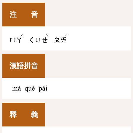
注 音
ˊ
ˋ
ˊ
ㄇㄚ
ㄑㄩㄝ
ㄆㄞ
漢語拼音
má què pái
釋 義