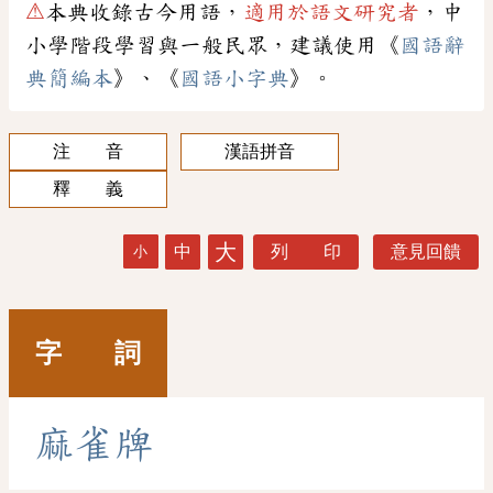
⚠
本典收錄古今用語，
適用於語文研究者
，中
小學階段學習與一般民眾，建議使用《
國語辭
典簡編本
》、《
國語小字典
》。
注 音
漢語拼音
釋 義
大
中
列 印
意見回饋
小
字 詞
麻
雀
牌