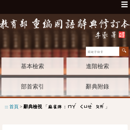
☰
基本檢索
進階檢索
部首索引
辭典附錄
ˊ
ˋ
ˊ
:::
首頁
>
辭典檢視
「
」
麻雀牌 :
ㄇㄚ
ㄑㄩㄝ
ㄆㄞ